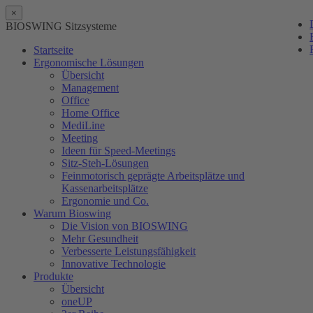
×
BIOSWING Sitzsysteme
Startseite
Ergonomische Lösungen
Übersicht
Management
Office
Home Office
MediLine
Meeting
Ideen für Speed-Meetings
Sitz-Steh-Lösungen
Feinmotorisch geprägte Arbeitsplätze und
Kassenarbeitsplätze
Ergonomie und Co.
Warum Bioswing
Die Vision von BIOSWING
Mehr Gesundheit
Verbesserte Leistungsfähigkeit
Innovative Technologie
Produkte
Übersicht
oneUP