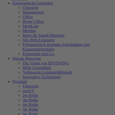
Ergonomische Lösungen
Übersicht
Management
Office
Home Office
MediLine
Meeting
Ideen für Speed-Meetings
Sitz-Steh-Lösungen
Feinmotorisch geprägte Arbeitsplätze und
Kassenarbeitsplätze
Ergonomie und Co.
Warum Bioswing
Die Vision von BIOSWING
Mehr Gesundheit
Verbesserte Leistungsfähigkeit
Innovative Technologie
Produkte
Übersicht
oneUP
2er Reihe
3er Reihe
4er Reihe
5er Reihe
6er Reihe