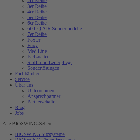
2er Reihe
3er Reihe
4er Reihe
5er Reihe
6er Reihe
660 iQ AIR Sondermodelle
7er Reihe
Foxter
Foxy
MediLine
Farbwelten
Stoff- und Lederpflege
Sonderlösungen
Fachhändler
Service
Über uns
Unternehmen
Ansprechpartner
Partnerschaften
Blog
Jobs
Alle BIOSWING-Seiten:
BIOSWING Sitzsysteme
BIOSWING Therapiesysteme