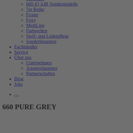
660 iQ AIR Sondermodelle
7er Reihe
Foxter
Foxy
MediLine
Farbwelten
Stoff- und Lederpflege
Sonderlösungen
Fachhändler
Service
Über uns
Unternehmen
Ansprechpartner
Partnerschaften
Blog
Jobs
660 PURE GREY