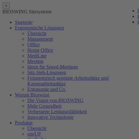
×
BIOSWING Sitzsysteme
Startseite
Ergonomische Lösungen
Übersicht
Management
Office
Home Office
MediLine
Meeting
Ideen für Speed-Meetings
Sitz-Steh-Lösungen
Feinmotorisch geprägte Arbeitsplätze und
Kassenarbeitsplätze
Ergonomie und Co.
Warum Bioswing
Die Vision von BIOSWING
Mehr Gesundheit
Verbesserte Leistungsfähigkeit
Innovative Technologie
Produkte
Übersicht
oneUP