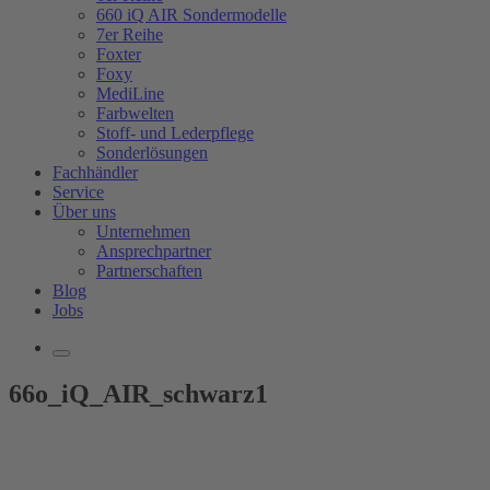
660 iQ AIR Sondermodelle
7er Reihe
Foxter
Foxy
MediLine
Farbwelten
Stoff- und Lederpflege
Sonderlösungen
Fachhändler
Service
Über uns
Unternehmen
Ansprechpartner
Partnerschaften
Blog
Jobs
66o_iQ_AIR_schwarz1