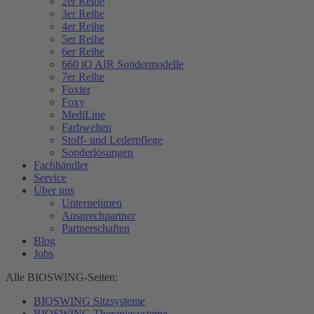
2er Reihe
3er Reihe
4er Reihe
5er Reihe
6er Reihe
660 iQ AIR Sondermodelle
7er Reihe
Foxter
Foxy
MediLine
Farbwelten
Stoff- und Lederpflege
Sonderlösungen
Fachhändler
Service
Über uns
Unternehmen
Ansprechpartner
Partnerschaften
Blog
Jobs
Alle BIOSWING-Seiten:
BIOSWING Sitzsysteme
BIOSWING Therapiesysteme