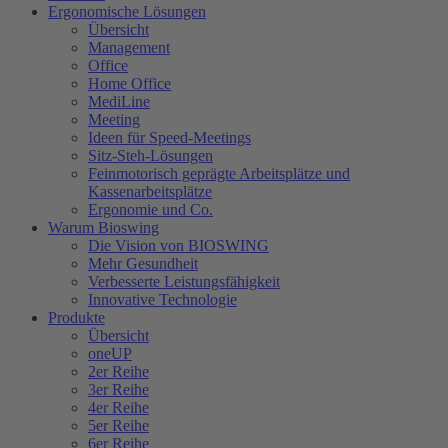
Ergonomische Lösungen
Übersicht
Management
Office
Home Office
MediLine
Meeting
Ideen für Speed-Meetings
Sitz-Steh-Lösungen
Feinmotorisch geprägte Arbeitsplätze und
Kassenarbeitsplätze
Ergonomie und Co.
Warum Bioswing
Die Vision von BIOSWING
Mehr Gesundheit
Verbesserte Leistungsfähigkeit
Innovative Technologie
Produkte
Übersicht
oneUP
2er Reihe
3er Reihe
4er Reihe
5er Reihe
6er Reihe