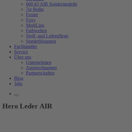
660 iQ AIR Sondermodelle
7er Reihe
Foxter
Foxy
MediLine
Farbwelten
Stoff- und Lederpflege
Sonderlösungen
Fachhändler
Service
Über uns
Unternehmen
Ansprechpartner
Partnerschaften
Blog
Jobs
Hero Leder AIR