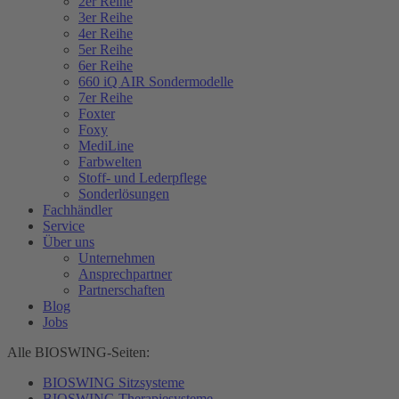
2er Reihe
3er Reihe
4er Reihe
5er Reihe
6er Reihe
660 iQ AIR Sondermodelle
7er Reihe
Foxter
Foxy
MediLine
Farbwelten
Stoff- und Lederpflege
Sonderlösungen
Fachhändler
Service
Über uns
Unternehmen
Ansprechpartner
Partnerschaften
Blog
Jobs
Alle BIOSWING-Seiten:
BIOSWING Sitzsysteme
BIOSWING Therapiesysteme