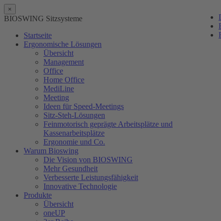
×
BIOSWING Sitzsysteme
Startseite
Ergonomische Lösungen
Übersicht
Management
Office
Home Office
MediLine
Meeting
Ideen für Speed-Meetings
Sitz-Steh-Lösungen
Feinmotorisch geprägte Arbeitsplätze und
Kassenarbeitsplätze
Ergonomie und Co.
Warum Bioswing
Die Vision von BIOSWING
Mehr Gesundheit
Verbesserte Leistungsfähigkeit
Innovative Technologie
Produkte
Übersicht
oneUP