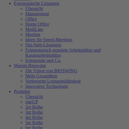
Ergonomische Lösungen
Übersicht
Management
Office
Home Office
MediLine
Meeting
Ideen für Speed-Meetings
Sitz-Steh-Lösungen
Feinmotorisch geprägte Arbeitsplätze und
Kassenarbeitsplätze
Ergonomie und Co.
Warum Bioswing
Die Vision von BIOSWING
Mehr Gesundheit
Verbesserte Leistungsfähigkeit
Innovative Technologie
Produkte
Übersicht
oneUP
2er Reihe
3er Reihe
4er Reihe
5er Reihe
6er Reihe