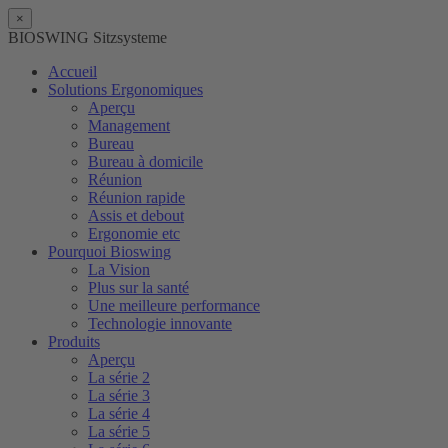
×
BIOSWING Sitzsysteme
Accueil
Solutions Ergonomiques
Aperçu
Management
Bureau
Bureau à domicile
Réunion
Réunion rapide
Assis et debout
Ergonomie etc
Pourquoi Bioswing
La Vision
Plus sur la santé
Une meilleure performance
Technologie innovante
Produits
Aperçu
La série 2
La série 3
La série 4
La série 5