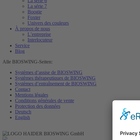
La série 6
La série 7
Boogie
Foxter
Univers des couleurs
À propos de nous
L’entreprise
Interlocuteur
Service
Blog
Alle BIOSWING-Seiten:
Systèmes d’assise de BIOSWING
Systèmes thérapeutiques de BIOSWING
Systèmes d’entraînement de BIOSWING
Contact
Mentions légales
Conditions générales de vente
Protection des données
Deutsch
English