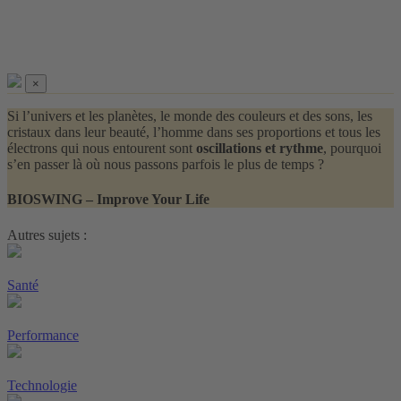
×
Si l’univers et les planètes, le monde des couleurs et des sons, les
cristaux dans leur beauté, l’homme dans ses proportions et tous les
électrons qui nous entourent sont
oscillations et rythme
, pourquoi
s’en passer là où nous passons parfois le plus de temps ?
BIOSWING – Improve Your Life
Autres sujets :
Santé
Performance
Technologie