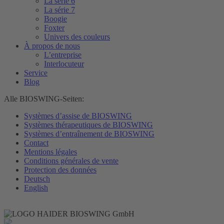
La série 6
La série 7
Boogie
Foxter
Univers des couleurs
À propos de nous
L’entreprise
Interlocuteur
Service
Blog
Alle BIOSWING-Seiten:
Systèmes d’assise de BIOSWING
Systèmes thérapeutiques de BIOSWING
Systèmes d’entraînement de BIOSWING
Contact
Mentions légales
Conditions générales de vente
Protection des données
Deutsch
English