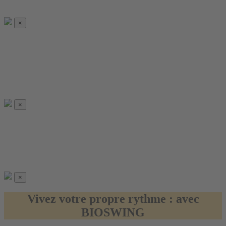
×
×
×
Vivez
votre propre rythme :
avec
BIOSWING