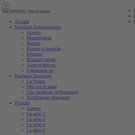
×
BIOSWING Sitzsysteme
Accueil
Solutions Ergonomiques
Aperçu
Management
Bureau
Bureau à domicile
Réunion
Réunion rapide
Assis et debout
Ergonomie etc
Pourquoi Bioswing
La Vision
Plus sur la santé
Une meilleure performance
Technologie innovante
Produits
Aperçu
La série 2
La série 3
La série 4
La série 5