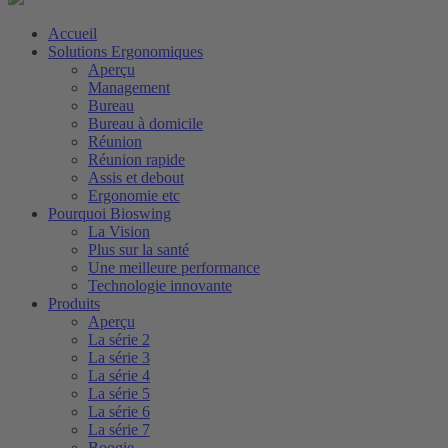
Accueil
Solutions Ergonomiques
Aperçu
Management
Bureau
Bureau à domicile
Réunion
Réunion rapide
Assis et debout
Ergonomie etc
Pourquoi Bioswing
La Vision
Plus sur la santé
Une meilleure performance
Technologie innovante
Produits
Aperçu
La série 2
La série 3
La série 4
La série 5
La série 6
La série 7
Boogie