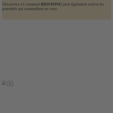
Découvrez ici comment
BIOSWING
peut également activer les
potentiels qui sommeillent en vous.
Le rythme
×