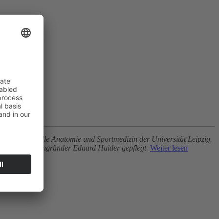
für funktionelle Anatomie und Sportmedizin der Universität Leipzig.
usch mit Firmengründer Eduard Haider gepflegt.
Weiter lesen