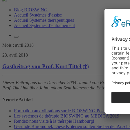
Blog BIOSWING
Accueil Systèmes d’assise
Accueil Systèmes therapeutiques
Accueil Systèmes d’entraînement
Mois :
avril 2018
23. avril 2018
Gastbeitrag von Prof. Kurt Tittel (†)
Dieser Beitrag aus dem Dezember 2004 stammt von Prof. Dr. med. habi
Prof. Tittel hat über Jahre mit großem Interesse die Entwicklung d
Neueste Artikel
Formation aux vibrations sur le BIOSWING Posturomed 202
Les systèmes de thérapie BIOSWING au MEDICA 2019!
Rendez-nous visite à la thérapie Hambourg!
Gesunde Büromöbel: Diese Kriterien sollten Sie bei der Ansch