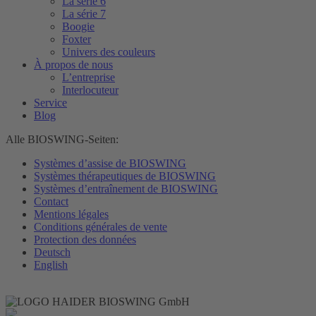
La série 6
La série 7
Boogie
Foxter
Univers des couleurs
À propos de nous
L’entreprise
Interlocuteur
Service
Blog
Alle BIOSWING-Seiten:
Systèmes d’assise de BIOSWING
Systèmes thérapeutiques de BIOSWING
Systèmes d’entraînement de BIOSWING
Contact
Mentions légales
Conditions générales de vente
Protection des données
Deutsch
English