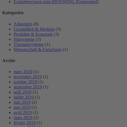
Expertenwissen zum BIOSWING Posturomed!
Kategorien
Allgemein
(8)
Gesundheit & Medizin
(3)
Produkte & Konzepte
(3)
Sitzsysteme
(3)
Therapiesysteme
(1)
Wissenschaft & Forschung
(1)
Archiv
mars 2020
(1)
novembre 2019
(1)
octobre 2019
(1)
septembre 2019
(1)
août 2019
(1)
juillet 2019
(1)
juin 2019
(2)
mai 2019
(1)
avril 2019
(1)
mars 2019
(2)
février 2019
(1)