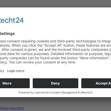
l. Dr. h.c. Kurt Tittel (*19.07.1920, † 20.08.2016), ehem. Ordinarius 
er dynamischen BIOSWING-Systeme verfolgt und einen fachlichen Austa
affung beachten