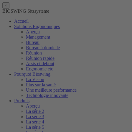
×
BIOSWING Sitzsysteme
Accueil
Solutions Ergonomiques
Aperçu
Management
Bureau
Bureau à domicile
Réunion
Réunion rapide
Assis et debout
Ergonomie etc
Pourquoi Bioswing
La Vision
Plus sur la santé
Une meilleure performance
Technologie innovante
Produits
Aperçu
La série 2
La série 3
La série 4
La série 5