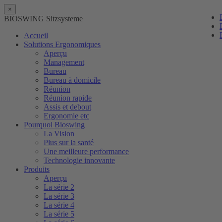
×
BIOSWING Sitzsysteme
Accueil
Solutions Ergonomiques
Aperçu
Management
Bureau
Bureau à domicile
Réunion
Réunion rapide
Assis et debout
Ergonomie etc
Pourquoi Bioswing
La Vision
Plus sur la santé
Une meilleure performance
Technologie innovante
Produits
Aperçu
La série 2
La série 3
La série 4
La série 5