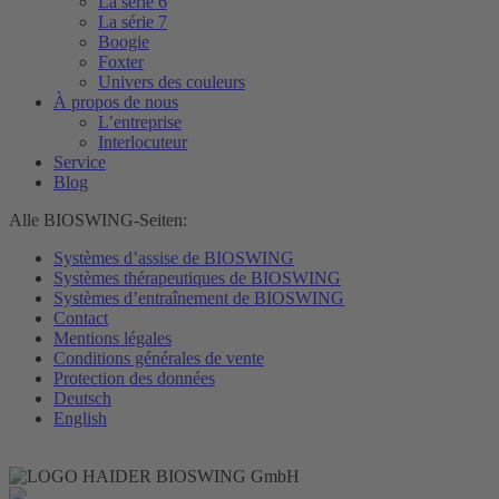
La série 6
La série 7
Boogie
Foxter
Univers des couleurs
À propos de nous
L’entreprise
Interlocuteur
Service
Blog
Alle BIOSWING-Seiten:
Systèmes d’assise de BIOSWING
Systèmes thérapeutiques de BIOSWING
Systèmes d’entraînement de BIOSWING
Contact
Mentions légales
Conditions générales de vente
Protection des données
Deutsch
English