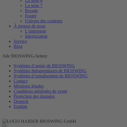
La série 6
La série 7
Boogie
Foxter
Univers des couleurs
À propos de nous
L’entreprise
Interlocuteur
Service
Blog
Alle BIOSWING-Seiten:
Systèmes d’assise de BIOSWING
Systèmes thérapeutiques de BIOSWING
Systèmes d’entraînement de BIOSWING
Contact
Mentions légales
Conditions générales de vente
Protection des données
Deutsch
English