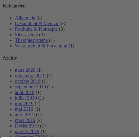
Kategorien
Allgemein
(8)
Gesundheit & Medizin
(3)
Produkte & Konzepte
(3)
Sitzsysteme
(3)
Therapiesysteme
(1)
Wissenschaft & Forschung
(1)
Archiv
mars 2020
(1)
novembre 2019
(1)
octobre 2019
(1)
septembre 2019
(1)
août 2019
(1)
juillet 2019
(1)
juin 2019
(2)
mai 2019
(1)
avril 2019
(1)
mars 2019
(2)
février 2019
(1)
janvier 2019
(1)
décembre 2018
(1)