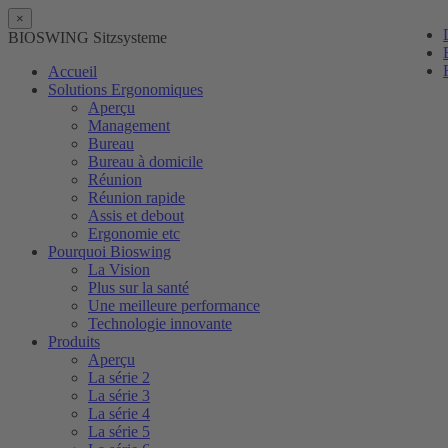
×
BIOSWING Sitzsysteme
Accueil
Solutions Ergonomiques
Aperçu
Management
Bureau
Bureau à domicile
Réunion
Réunion rapide
Assis et debout
Ergonomie etc
Pourquoi Bioswing
La Vision
Plus sur la santé
Une meilleure performance
Technologie innovante
Produits
Aperçu
La série 2
La série 3
La série 4
La série 5