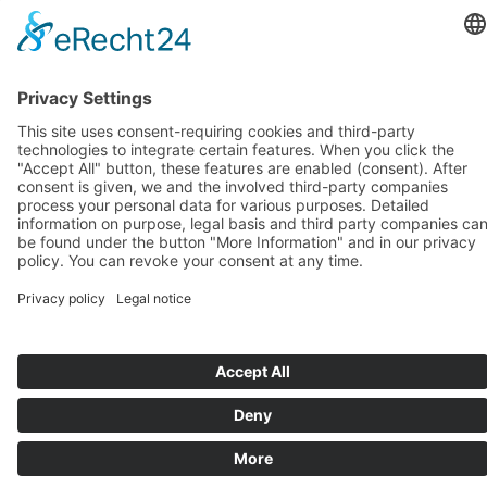
novembre 2018
(1)
octobre 2018
(1)
septembre 2018
(1)
août 2018
(1)
juillet 2018
(1)
juin 2018
(1)
mai 2018
(1)
avril 2018
(1)
mars 2018
(1)
février 2018
(1)
janvier 2018
(1)
Systèmes d’assise de BIOSWING
Systèmes thérapeutiques de BIOSWING
Systèmes d’entraînement de BIOSWING
Contact
Mentions légales
Conditions générales de vente
Protection des données
Deutsch
English