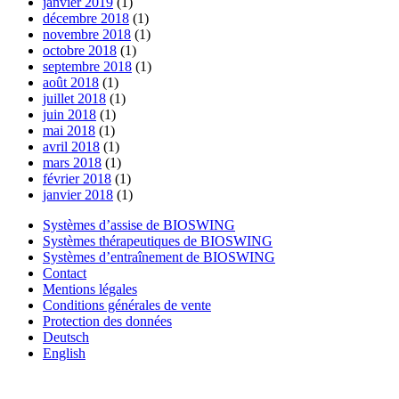
janvier 2019
(1)
décembre 2018
(1)
novembre 2018
(1)
octobre 2018
(1)
septembre 2018
(1)
août 2018
(1)
juillet 2018
(1)
juin 2018
(1)
mai 2018
(1)
avril 2018
(1)
mars 2018
(1)
février 2018
(1)
janvier 2018
(1)
Systèmes d’assise de BIOSWING
Systèmes thérapeutiques de BIOSWING
Systèmes d’entraînement de BIOSWING
Contact
Mentions légales
Conditions générales de vente
Protection des données
Deutsch
English