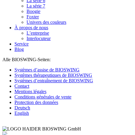
La série 6
La série 7
Boogie
Foxter
Univers des couleurs
À propos de nous
L’entreprise
Interlocuteur
Service
Blog
Alle BIOSWING-Seiten:
Systèmes d’assise de BIOSWING
Systèmes thérapeutiques de BIOSWING
Systèmes d’entraînement de BIOSWING
Contact
Mentions légales
Conditions générales de vente
Protection des données
Deutsch
English