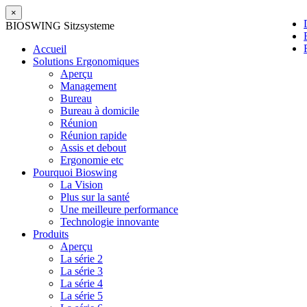
×
BIOSWING Sitzsysteme
Accueil
Solutions Ergonomiques
Aperçu
Management
Bureau
Bureau à domicile
Réunion
Réunion rapide
Assis et debout
Ergonomie etc
Pourquoi Bioswing
La Vision
Plus sur la santé
Une meilleure performance
Technologie innovante
Produits
Aperçu
La série 2
La série 3
La série 4
La série 5