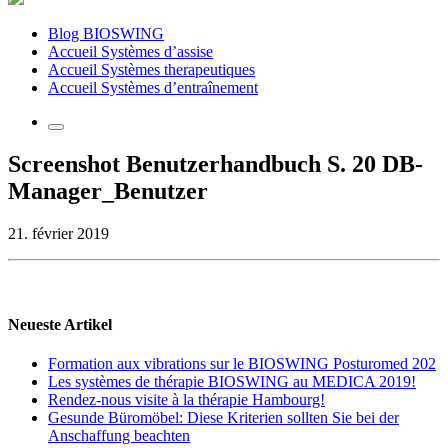
Blog BIOSWING
Accueil Systèmes d’assise
Accueil Systèmes therapeutiques
Accueil Systèmes d’entraînement
Screenshot Benutzerhandbuch S. 20 DB-
Manager_Benutzer
21. février 2019
Neueste Artikel
Formation aux vibrations sur le BIOSWING Posturomed 202
Les systèmes de thérapie BIOSWING au MEDICA 2019!
Rendez-nous visite à la thérapie Hambourg!
Gesunde Büromöbel: Diese Kriterien sollten Sie bei der
Anschaffung beachten