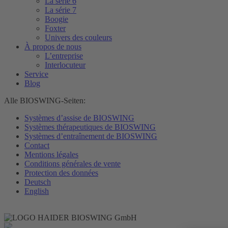
La série 6
La série 7
Boogie
Foxter
Univers des couleurs
À propos de nous
L’entreprise
Interlocuteur
Service
Blog
Alle BIOSWING-Seiten:
Systèmes d’assise de BIOSWING
Systèmes thérapeutiques de BIOSWING
Systèmes d’entraînement de BIOSWING
Contact
Mentions légales
Conditions générales de vente
Protection des données
Deutsch
English