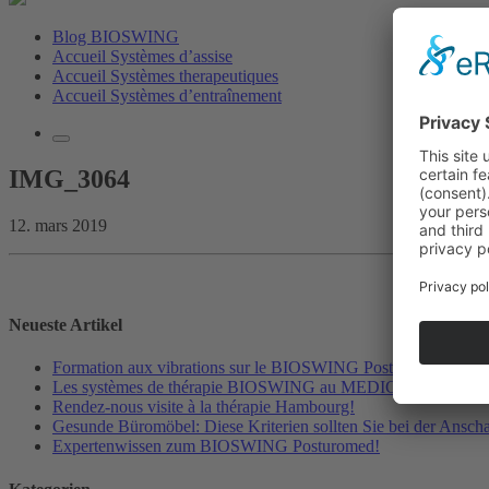
Blog BIOSWING
Accueil Systèmes d’assise
Accueil Systèmes therapeutiques
Accueil Systèmes d’entraînement
IMG_3064
12. mars 2019
Neueste Artikel
Formation aux vibrations sur le BIOSWING Posturomed 202
Les systèmes de thérapie BIOSWING au MEDICA 2019!
Rendez-nous visite à la thérapie Hambourg!
Gesunde Büromöbel: Diese Kriterien sollten Sie bei der Ansch
Expertenwissen zum BIOSWING Posturomed!