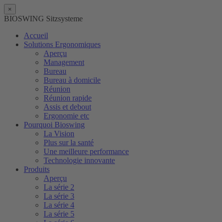
×
BIOSWING Sitzsysteme
Accueil
Solutions Ergonomiques
Aperçu
Management
Bureau
Bureau à domicile
Réunion
Réunion rapide
Assis et debout
Ergonomie etc
Pourquoi Bioswing
La Vision
Plus sur la santé
Une meilleure performance
Technologie innovante
Produits
Aperçu
La série 2
La série 3
La série 4
La série 5