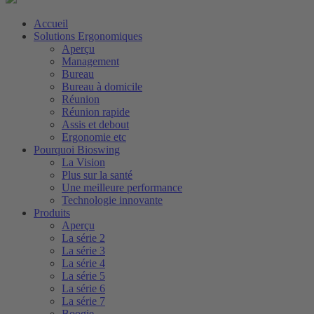
Accueil
Solutions Ergonomiques
Aperçu
Management
Bureau
Bureau à domicile
Réunion
Réunion rapide
Assis et debout
Ergonomie etc
Pourquoi Bioswing
La Vision
Plus sur la santé
Une meilleure performance
Technologie innovante
Produits
Aperçu
La série 2
La série 3
La série 4
La série 5
La série 6
La série 7
Boogie