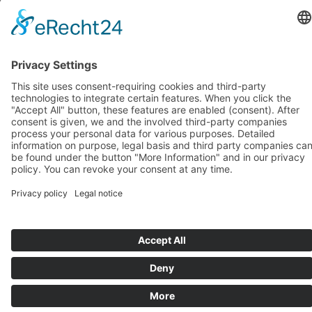
octobre 2018
(1)
septembre 2018
(1)
août 2018
(1)
juillet 2018
(1)
juin 2018
(1)
mai 2018
(1)
avril 2018
(1)
mars 2018
(1)
février 2018
(1)
janvier 2018
(1)
Systèmes d’assise de BIOSWING
Systèmes thérapeutiques de BIOSWING
Systèmes d’entraînement de BIOSWING
Contact
Mentions légales
Conditions générales de vente
Protection des données
Deutsch
English