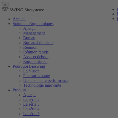
×
BIOSWING Sitzsysteme
Accueil
Solutions Ergonomiques
Aperçu
Management
Bureau
Bureau à domicile
Réunion
Réunion rapide
Assis et debout
Ergonomie etc
Pourquoi Bioswing
La Vision
Plus sur la santé
Une meilleure performance
Technologie innovante
Produits
Aperçu
La série 2
La série 3
La série 4
La série 5