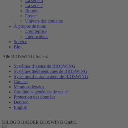
La série 6
La série 7
Boogie
Foxter
Univers des couleurs
À propos de nous
L’entreprise
Interlocuteur
Service
Blog
Alle BIOSWING-Seiten:
Systèmes d’assise de BIOSWING
Systèmes thérapeutiques de BIOSWING
Systèmes d’entraînement de BIOSWING
Contact
Mentions légales
Conditions générales de vente
Protection des données
Deutsch
English