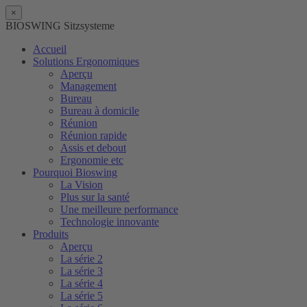
×
BIOSWING Sitzsysteme
Accueil
Solutions Ergonomiques
Aperçu
Management
Bureau
Bureau à domicile
Réunion
Réunion rapide
Assis et debout
Ergonomie etc
Pourquoi Bioswing
La Vision
Plus sur la santé
Une meilleure performance
Technologie innovante
Produits
Aperçu
La série 2
La série 3
La série 4
La série 5