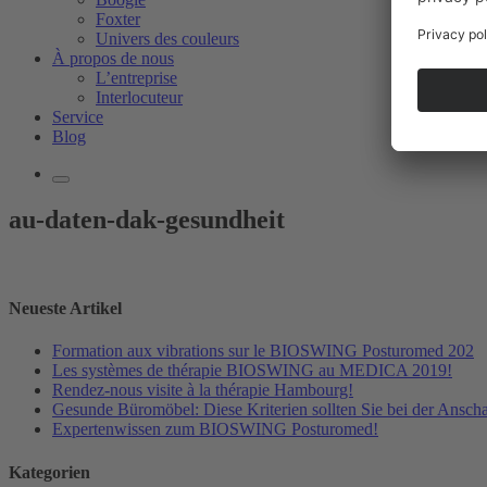
Foxter
Univers des couleurs
À propos de nous
L’entreprise
Interlocuteur
Service
Blog
au-daten-dak-gesundheit
Neueste Artikel
Formation aux vibrations sur le BIOSWING Posturomed 202
Les systèmes de thérapie BIOSWING au MEDICA 2019!
Rendez-nous visite à la thérapie Hambourg!
Gesunde Büromöbel: Diese Kriterien sollten Sie bei der Ansch
Expertenwissen zum BIOSWING Posturomed!
Kategorien