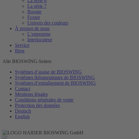
La série 6
La série 7
Boogie
Foxter
Univers des couleurs
À propos de nous
L’entreprise
Interlocuteur
Service
Blog
Alle BIOSWING-Seiten:
Systèmes d’assise de BIOSWING
Systèmes thérapeutiques de BIOSWING
Systèmes d’entraînement de BIOSWING
Contact
Mentions légales
Conditions générales de vente
Protection des données
Deutsch
English