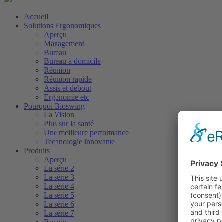
Accueil
Solutions Ergonomiques
Aperçu
Management
Bureau
Bureau à domicile
Réunion
Réunion rapide
Assis et debout
Ergonomie etc
Pourquoi Bioswing
La Vision
Plus sur la santé
Une meilleure performance
Technologie innovante
Produits
Aperçu
La série 2
La série 3
La série 4
La série 5
La série 6
La série 7
Boogie