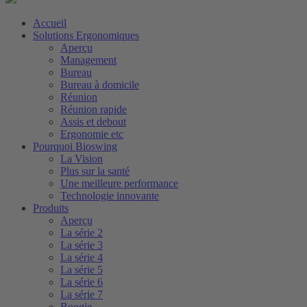
Accueil
Solutions Ergonomiques
Aperçu
Management
Bureau
Bureau à domicile
Réunion
Réunion rapide
Assis et debout
Ergonomie etc
Pourquoi Bioswing
La Vision
Plus sur la santé
Une meilleure performance
Technologie innovante
Produits
Aperçu
La série 2
La série 3
La série 4
La série 5
La série 6
La série 7
Boogie