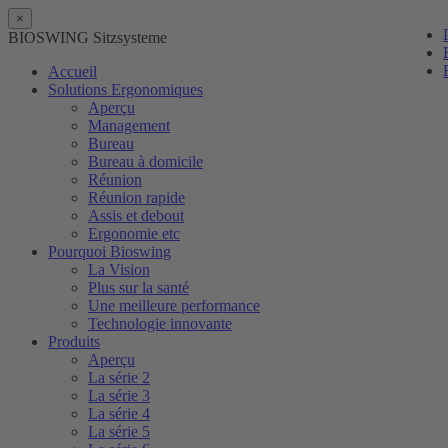
×
BIOSWING Sitzsysteme
Accueil
Solutions Ergonomiques
Aperçu
Management
Bureau
Bureau à domicile
Réunion
Réunion rapide
Assis et debout
Ergonomie etc
Pourquoi Bioswing
La Vision
Plus sur la santé
Une meilleure performance
Technologie innovante
Produits
Aperçu
La série 2
La série 3
La série 4
La série 5