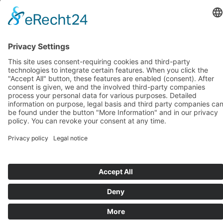
octobre 2018
(1)
septembre 2018
(1)
août 2018
(1)
juillet 2018
(1)
juin 2018
(1)
mai 2018
(1)
avril 2018
(1)
mars 2018
(1)
février 2018
(1)
janvier 2018
(1)
Systèmes d’assise de BIOSWING
Systèmes thérapeutiques de BIOSWING
Systèmes d’entraînement de BIOSWING
Contact
Mentions légales
Conditions générales de vente
Protection des données
Deutsch
English