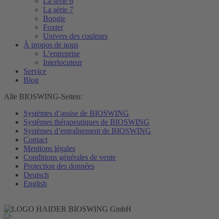
La série 6
La série 7
Boogie
Foxter
Univers des couleurs
À propos de nous
L’entreprise
Interlocuteur
Service
Blog
Alle BIOSWING-Seiten:
Systèmes d’assise de BIOSWING
Systèmes thérapeutiques de BIOSWING
Systèmes d’entraînement de BIOSWING
Contact
Mentions légales
Conditions générales de vente
Protection des données
Deutsch
English