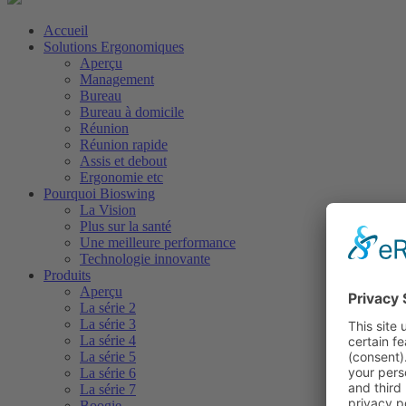
Accueil
Solutions Ergonomiques
Aperçu
Management
Bureau
Bureau à domicile
Réunion
Réunion rapide
Assis et debout
Ergonomie etc
Pourquoi Bioswing
La Vision
Plus sur la santé
Une meilleure performance
Technologie innovante
Produits
Aperçu
La série 2
La série 3
La série 4
La série 5
La série 6
La série 7
Boogie