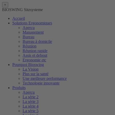
×
BIOSWING Sitzsysteme
Accueil
Solutions Ergonomiques
Aperçu
Management
Bureau
Bureau à domicile
Réunion
Réunion rapide
Assis et debout
Ergonomie etc
Pourquoi Bioswing
La Vision
Plus sur la santé
Une meilleure performance
Technologie innovante
Produits
Aperçu
La série 2
La série 3
La série 4
La série 5