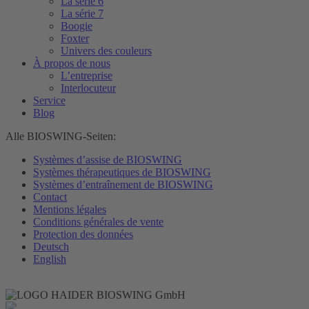
La série 6
La série 7
Boogie
Foxter
Univers des couleurs
À propos de nous
L’entreprise
Interlocuteur
Service
Blog
Alle BIOSWING-Seiten:
Systèmes d’assise de BIOSWING
Systèmes thérapeutiques de BIOSWING
Systèmes d’entraînement de BIOSWING
Contact
Mentions légales
Conditions générales de vente
Protection des données
Deutsch
English