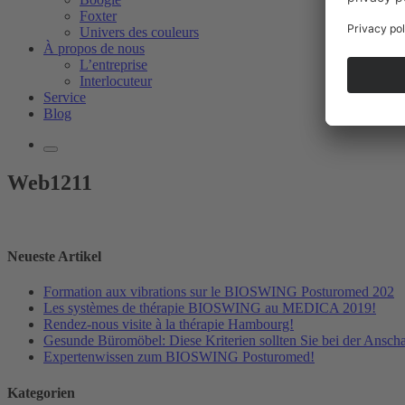
Foxter
Univers des couleurs
À propos de nous
L’entreprise
Interlocuteur
Service
Blog
Web1211
Neueste Artikel
Formation aux vibrations sur le BIOSWING Posturomed 202
Les systèmes de thérapie BIOSWING au MEDICA 2019!
Rendez-nous visite à la thérapie Hambourg!
Gesunde Büromöbel: Diese Kriterien sollten Sie bei der Ansch
Expertenwissen zum BIOSWING Posturomed!
Kategorien