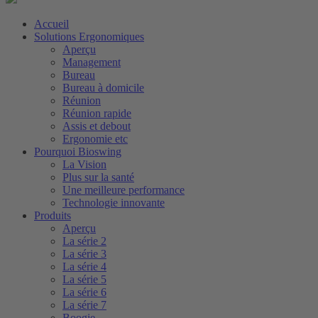
Accueil
Solutions Ergonomiques
Aperçu
Management
Bureau
Bureau à domicile
Réunion
Réunion rapide
Assis et debout
Ergonomie etc
Pourquoi Bioswing
La Vision
Plus sur la santé
Une meilleure performance
Technologie innovante
Produits
Aperçu
La série 2
La série 3
La série 4
La série 5
La série 6
La série 7
Boogie