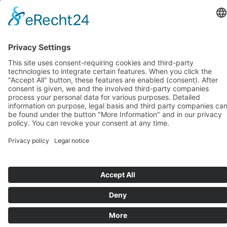
octobre 2018
(1)
septembre 2018
(1)
août 2018
(1)
juillet 2018
(1)
juin 2018
(1)
mai 2018
(1)
avril 2018
(1)
mars 2018
(1)
février 2018
(1)
janvier 2018
(1)
Systèmes d’assise de BIOSWING
Systèmes thérapeutiques de BIOSWING
Systèmes d’entraînement de BIOSWING
Contact
Mentions légales
Conditions générales de vente
Protection des données
Deutsch
English