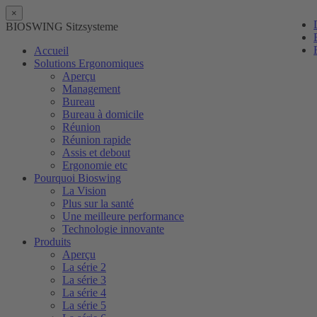
×
BIOSWING Sitzsysteme
Accueil
Solutions Ergonomiques
Aperçu
Management
Bureau
Bureau à domicile
Réunion
Réunion rapide
Assis et debout
Ergonomie etc
Pourquoi Bioswing
La Vision
Plus sur la santé
Une meilleure performance
Technologie innovante
Produits
Aperçu
La série 2
La série 3
La série 4
La série 5