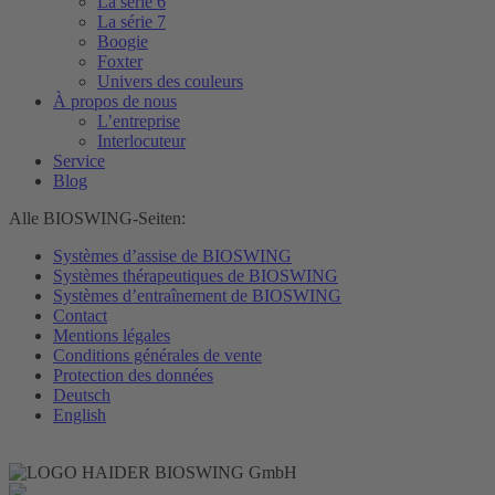
La série 6
La série 7
Boogie
Foxter
Univers des couleurs
À propos de nous
L’entreprise
Interlocuteur
Service
Blog
Alle BIOSWING-Seiten:
Systèmes d’assise de BIOSWING
Systèmes thérapeutiques de BIOSWING
Systèmes d’entraînement de BIOSWING
Contact
Mentions légales
Conditions générales de vente
Protection des données
Deutsch
English