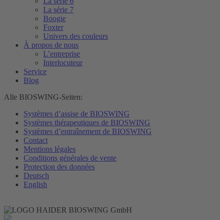
La série 6
La série 7
Boogie
Foxter
Univers des couleurs
À propos de nous
L’entreprise
Interlocuteur
Service
Blog
Alle BIOSWING-Seiten:
Systèmes d’assise de BIOSWING
Systèmes thérapeutiques de BIOSWING
Systèmes d’entraînement de BIOSWING
Contact
Mentions légales
Conditions générales de vente
Protection des données
Deutsch
English