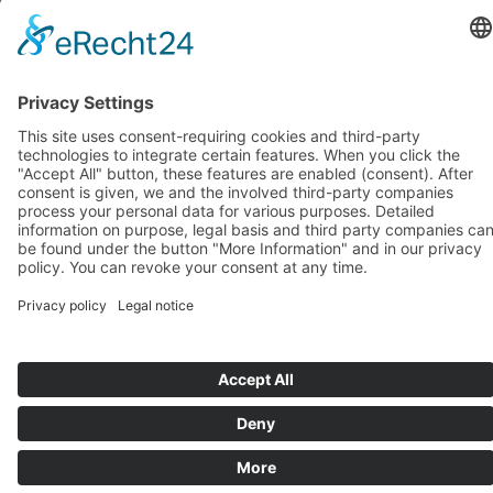
octobre 2018
(1)
septembre 2018
(1)
août 2018
(1)
juillet 2018
(1)
juin 2018
(1)
mai 2018
(1)
avril 2018
(1)
mars 2018
(1)
février 2018
(1)
janvier 2018
(1)
Systèmes d’assise de BIOSWING
Systèmes thérapeutiques de BIOSWING
Systèmes d’entraînement de BIOSWING
Contact
Mentions légales
Conditions générales de vente
Protection des données
Deutsch
English