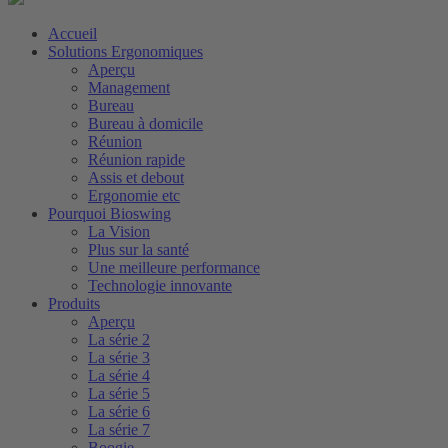
Accueil
Solutions Ergonomiques
Aperçu
Management
Bureau
Bureau à domicile
Réunion
Réunion rapide
Assis et debout
Ergonomie etc
Pourquoi Bioswing
La Vision
Plus sur la santé
Une meilleure performance
Technologie innovante
Produits
Aperçu
La série 2
La série 3
La série 4
La série 5
La série 6
La série 7
Boogie