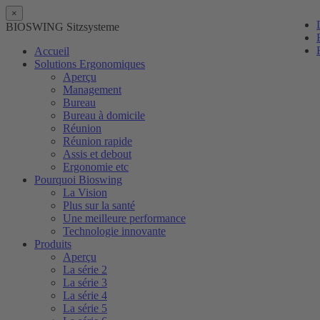
×
BIOSWING Sitzsysteme
Accueil
Solutions Ergonomiques
Aperçu
Management
Bureau
Bureau à domicile
Réunion
Réunion rapide
Assis et debout
Ergonomie etc
Pourquoi Bioswing
La Vision
Plus sur la santé
Une meilleure performance
Technologie innovante
Produits
Aperçu
La série 2
La série 3
La série 4
La série 5