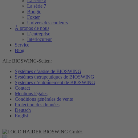
La série 6
La série 7
Boogie
Foxter
Univers des couleurs
À propos de nous
L’entreprise
Interlocuteur
Service
Blog
Alle BIOSWING-Seiten:
Systèmes d’assise de BIOSWING
Systèmes thérapeutiques de BIOSWING
Systèmes d’entraînement de BIOSWING
Contact
Mentions légales
Conditions générales de vente
Protection des données
Deutsch
English