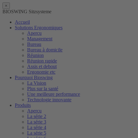
×
BIOSWING Sitzsysteme
Accueil
Solutions Ergonomiques
Aperçu
Management
Bureau
Bureau à domicile
Réunion
Réunion rapide
Assis et debout
Ergonomie etc
Pourquoi Bioswing
La Vision
Plus sur la santé
Une meilleure performance
Technologie innovante
Produits
Aperçu
La série 2
La série 3
La série 4
La série 5