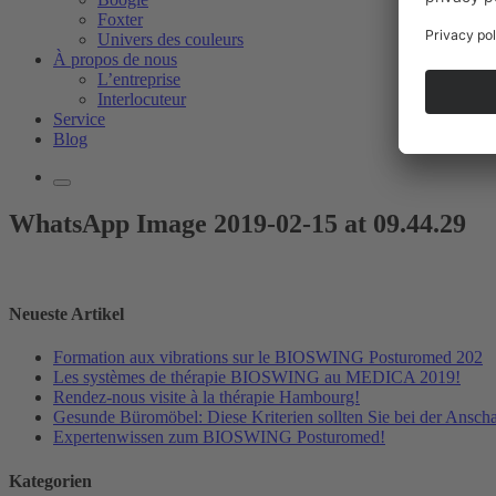
Foxter
Univers des couleurs
À propos de nous
L’entreprise
Interlocuteur
Service
Blog
WhatsApp Image 2019-02-15 at 09.44.29
Neueste Artikel
Formation aux vibrations sur le BIOSWING Posturomed 202
Les systèmes de thérapie BIOSWING au MEDICA 2019!
Rendez-nous visite à la thérapie Hambourg!
Gesunde Büromöbel: Diese Kriterien sollten Sie bei der Ansch
Expertenwissen zum BIOSWING Posturomed!
Kategorien