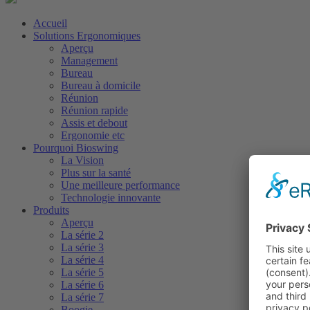
Accueil
Solutions Ergonomiques
Aperçu
Management
Bureau
Bureau à domicile
Réunion
Réunion rapide
Assis et debout
Ergonomie etc
Pourquoi Bioswing
La Vision
Plus sur la santé
Une meilleure performance
Technologie innovante
Produits
Aperçu
La série 2
La série 3
La série 4
La série 5
La série 6
La série 7
Boogie