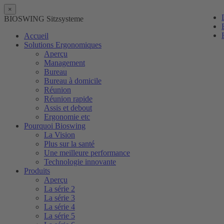
×
BIOSWING Sitzsysteme
Accueil
Solutions Ergonomiques
Aperçu
Management
Bureau
Bureau à domicile
Réunion
Réunion rapide
Assis et debout
Ergonomie etc
Pourquoi Bioswing
La Vision
Plus sur la santé
Une meilleure performance
Technologie innovante
Produits
Aperçu
La série 2
La série 3
La série 4
La série 5