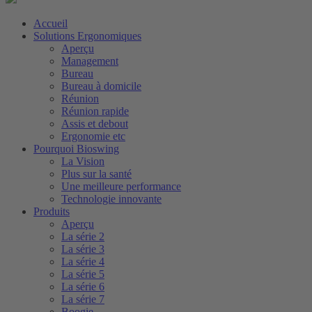
Accueil
Solutions Ergonomiques
Aperçu
Management
Bureau
Bureau à domicile
Réunion
Réunion rapide
Assis et debout
Ergonomie etc
Pourquoi Bioswing
La Vision
Plus sur la santé
Une meilleure performance
Technologie innovante
Produits
Aperçu
La série 2
La série 3
La série 4
La série 5
La série 6
La série 7
Boogie