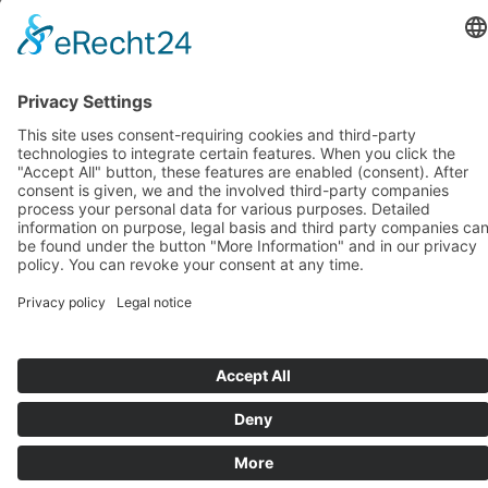
octobre 2018
(1)
septembre 2018
(1)
août 2018
(1)
juillet 2018
(1)
juin 2018
(1)
mai 2018
(1)
avril 2018
(1)
mars 2018
(1)
février 2018
(1)
janvier 2018
(1)
Systèmes d’assise de BIOSWING
Systèmes thérapeutiques de BIOSWING
Systèmes d’entraînement de BIOSWING
Contact
Mentions légales
Conditions générales de vente
Protection des données
Deutsch
English