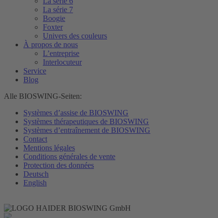
La série 6
La série 7
Boogie
Foxter
Univers des couleurs
À propos de nous
L’entreprise
Interlocuteur
Service
Blog
Alle BIOSWING-Seiten:
Systèmes d’assise de BIOSWING
Systèmes thérapeutiques de BIOSWING
Systèmes d’entraînement de BIOSWING
Contact
Mentions légales
Conditions générales de vente
Protection des données
Deutsch
English