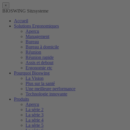
×
BIOSWING Sitzsysteme
Accueil
Solutions Ergonomiques
Aperçu
Management
Bureau
Bureau à domicile
Réunion
Réunion rapide
Assis et debout
Ergonomie etc
Pourquoi Bioswing
La Vision
Plus sur la santé
Une meilleure performance
Technologie innovante
Produits
Aperçu
La série 2
La série 3
La série 4
La série 5