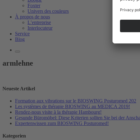
Foxter
Univers des couleurs
À propos de nous
L’entreprise
Interlocuteur
Service
Blog
armlehne
Neueste Artikel
Formation aux vibrations sur le BIOSWING Posturomed 202
Les systèmes de thérapie BIOSWING au MEDICA 2019!
Rendez-nous visite à la thérapie Hambourg!
Gesunde Büromöbel: Diese Kriterien sollten Sie bei der Ansch
Expertenwissen zum BIOSWING Posturomed!
Kategorien