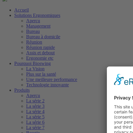
Accueil
Solutions Ergonomiques
Aperçu
Management
Bureau
Bureau à domicile
Réunion
Réunion rapide
Assis et debout
Ergonomie etc
Pourquoi Bioswing
La Vision
Plus sur la santé
Une meilleure performance
Technologie innovante
Produits
Aperçu
La série 2
La série 3
La série 4
La série 5
La série 6
La série 7
Boogie