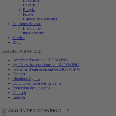
La série 6
La série 7
Boogie
Foxter
Univers des couleurs
À propos de nous
L’entreprise
Interlocuteur
Service
Blog
Alle BIOSWING-Seiten:
Systèmes d’assise de BIOSWING
Systèmes thérapeutiques de BIOSWING
Systèmes d’entraînement de BIOSWING
Contact
Mentions légales
Conditions générales de vente
Protection des données
Deutsch
English