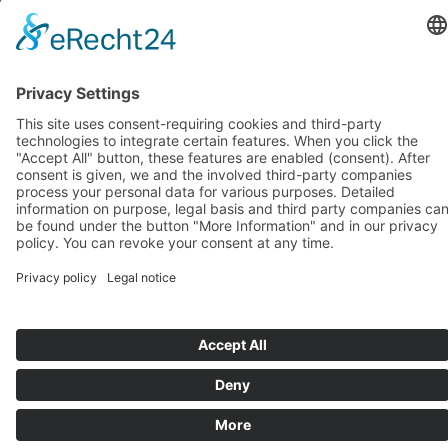
octobre 2018
(1)
septembre 2018
(1)
août 2018
(1)
juillet 2018
(1)
juin 2018
(1)
mai 2018
(1)
avril 2018
(1)
mars 2018
(1)
février 2018
(1)
janvier 2018
(1)
Systèmes d’assise de BIOSWING
Systèmes thérapeutiques de BIOSWING
Systèmes d’entraînement de BIOSWING
Contact
Mentions légales
Conditions générales de vente
Protection des données
Deutsch
English