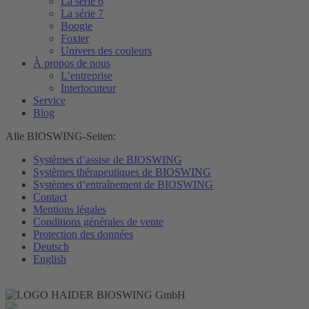
La série 6
La série 7
Boogie
Foxter
Univers des couleurs
À propos de nous
L’entreprise
Interlocuteur
Service
Blog
Alle BIOSWING-Seiten:
Systèmes d’assise de BIOSWING
Systèmes thérapeutiques de BIOSWING
Systèmes d’entraînement de BIOSWING
Contact
Mentions légales
Conditions générales de vente
Protection des données
Deutsch
English