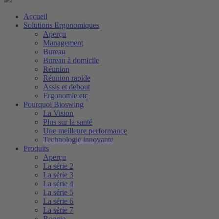
Accueil
Solutions Ergonomiques
Aperçu
Management
Bureau
Bureau à domicile
Réunion
Réunion rapide
Assis et debout
Ergonomie etc
Pourquoi Bioswing
La Vision
Plus sur la santé
Une meilleure performance
Technologie innovante
Produits
Aperçu
La série 2
La série 3
La série 4
La série 5
La série 6
La série 7
Boogie