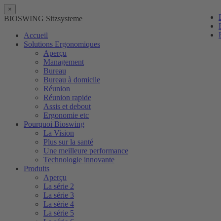
×
BIOSWING Sitzsysteme
Accueil
Solutions Ergonomiques
Aperçu
Management
Bureau
Bureau à domicile
Réunion
Réunion rapide
Assis et debout
Ergonomie etc
Pourquoi Bioswing
La Vision
Plus sur la santé
Une meilleure performance
Technologie innovante
Produits
Aperçu
La série 2
La série 3
La série 4
La série 5