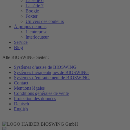
La série 6
La série 7
Boogie
Foxter
Univers des couleurs
À propos de nous
L’entreprise
Interlocuteur
Service
Blog
Alle BIOSWING-Seiten:
Systèmes d’assise de BIOSWING
Systèmes thérapeutiques de BIOSWING
Systèmes d’entraînement de BIOSWING
Contact
Mentions légales
Conditions générales de vente
Protection des données
Deutsch
English