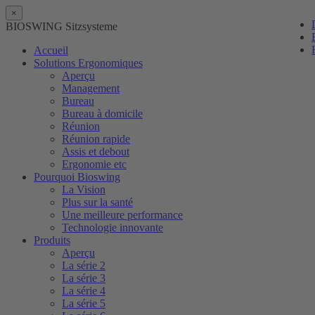
×
BIOSWING Sitzsysteme
Accueil
Solutions Ergonomiques
Aperçu
Management
Bureau
Bureau à domicile
Réunion
Réunion rapide
Assis et debout
Ergonomie etc
Pourquoi Bioswing
La Vision
Plus sur la santé
Une meilleure performance
Technologie innovante
Produits
Aperçu
La série 2
La série 3
La série 4
La série 5