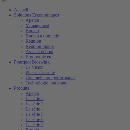
Accueil
Solutions Ergonomiques
Aperçu
Management
Bureau
Bureau à domicile
Réunion
Réunion rapide
Assis et debout
Ergonomie etc
Pourquoi Bioswing
La Vision
Plus sur la santé
Une meilleure performance
Technologie innovante
Produits
Aperçu
La série 2
La série 3
La série 4
La série 5
La série 6
La série 7
Boogie