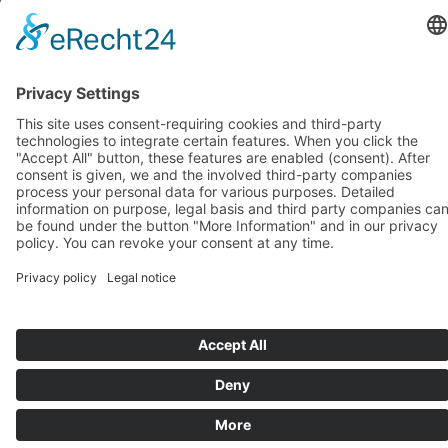
octobre 2018
(1)
septembre 2018
(1)
août 2018
(1)
juillet 2018
(1)
juin 2018
(1)
mai 2018
(1)
avril 2018
(1)
mars 2018
(1)
février 2018
(1)
janvier 2018
(1)
Systèmes d’assise de BIOSWING
Systèmes thérapeutiques de BIOSWING
Systèmes d’entraînement de BIOSWING
Contact
Mentions légales
Conditions générales de vente
Protection des données
Deutsch
English