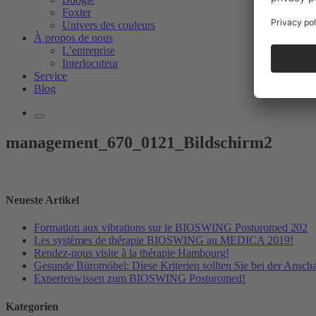
Foxter
Univers des couleurs
À propos de nous
L’entreprise
Interlocuteur
Service
Blog
management_670_0121_Bildschirm2
Neueste Artikel
Formation aux vibrations sur le BIOSWING Posturomed 202
Les systèmes de thérapie BIOSWING au MEDICA 2019!
Rendez-nous visite à la thérapie Hambourg!
Gesunde Büromöbel: Diese Kriterien sollten Sie bei der Ansch
Expertenwissen zum BIOSWING Posturomed!
Kategorien