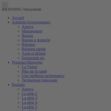
×
BIOSWING Sitzsysteme
Accueil
Solutions Ergonomiques
Aperçu
Management
Bureau
Bureau à domicile
Réunion
Réunion rapide
Assis et debout
Ergonomie etc
Pourquoi Bioswing
La Vision
Plus sur la santé
Une meilleure performance
Technologie innovante
Produits
Aperçu
La série 2
La série 3
La série 4
La série 5