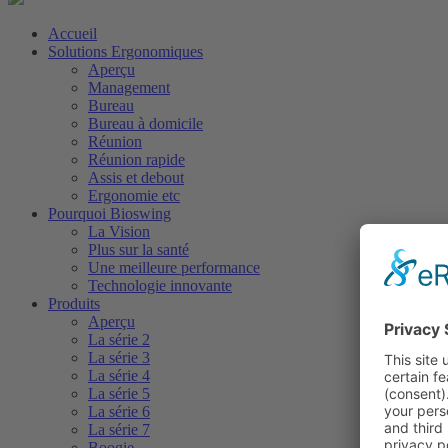
Accueil
Solutions Ergonomiques
Aperçu
Management
Bureau
Bureau à domicile
Réunion
Réunion rapide
Assis et debout
Ergonomie etc
Pourquoi Bioswing
La Vision
Plus sur la santé
Une meilleure performance
Technologie innovante
Produits
Aperçu
La série 2
La série 3
La série 4
La série 5
La série 6
La série 7
Boogie