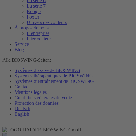
La série 6
La série 7
Boogie
Foxter
Univers des couleurs
À propos de nous
L’entreprise
Interlocuteur
Service
Blog
Alle BIOSWING-Seiten:
Systèmes d’assise de BIOSWING
Systèmes thérapeutiques de BIOSWING
Systèmes d’entraînement de BIOSWING
Contact
Mentions légales
Conditions générales de vente
Protection des données
Deutsch
English