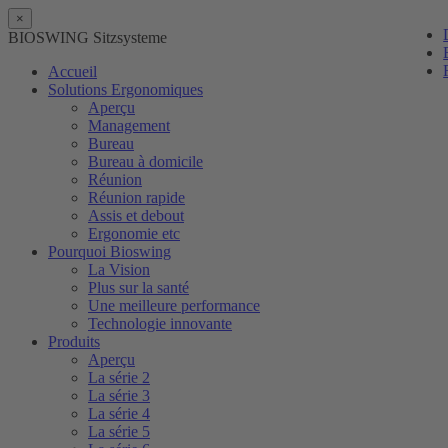
×
BIOSWING Sitzsysteme
Accueil
Solutions Ergonomiques
Aperçu
Management
Bureau
Bureau à domicile
Réunion
Réunion rapide
Assis et debout
Ergonomie etc
Pourquoi Bioswing
La Vision
Plus sur la santé
Une meilleure performance
Technologie innovante
Produits
Aperçu
La série 2
La série 3
La série 4
La série 5