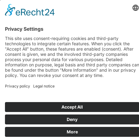
octobre 2018
(1)
septembre 2018
(1)
août 2018
(1)
juillet 2018
(1)
juin 2018
(1)
mai 2018
(1)
avril 2018
(1)
mars 2018
(1)
février 2018
(1)
janvier 2018
(1)
Systèmes d’assise de BIOSWING
Systèmes thérapeutiques de BIOSWING
Systèmes d’entraînement de BIOSWING
Contact
Mentions légales
Conditions générales de vente
Protection des données
Deutsch
English