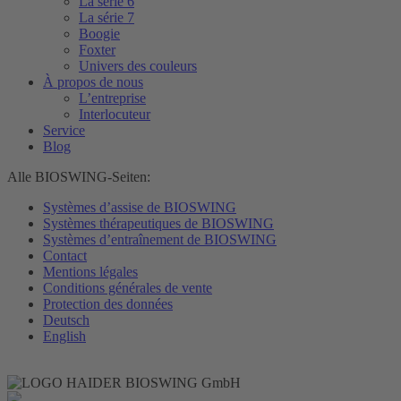
La série 6
La série 7
Boogie
Foxter
Univers des couleurs
À propos de nous
L’entreprise
Interlocuteur
Service
Blog
Alle BIOSWING-Seiten:
Systèmes d’assise de BIOSWING
Systèmes thérapeutiques de BIOSWING
Systèmes d’entraînement de BIOSWING
Contact
Mentions légales
Conditions générales de vente
Protection des données
Deutsch
English