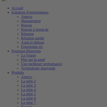
Accueil
Solutions Ergonomiques
Aperçu
Management
Bureau
Bureau à domicile
Réunion
Réunion rapide
Assis et debout
Ergonomie etc
Pourquoi Bioswing
La Vision
Plus sur la santé
Une meilleure performance
Technologie innovante
Produits
Aperçu
La série 2
La série 3
La série 4
La série 5
La série 6
La série 7
Boogie