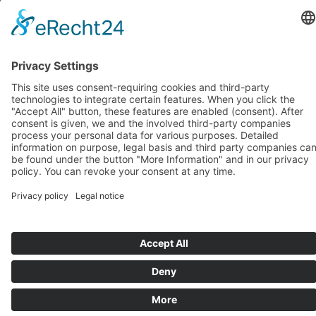
octobre 2018
(1)
septembre 2018
(1)
août 2018
(1)
juillet 2018
(1)
juin 2018
(1)
mai 2018
(1)
avril 2018
(1)
mars 2018
(1)
février 2018
(1)
janvier 2018
(1)
Systèmes d’assise de BIOSWING
Systèmes thérapeutiques de BIOSWING
Systèmes d’entraînement de BIOSWING
Contact
Mentions légales
Conditions générales de vente
Protection des données
Deutsch
English