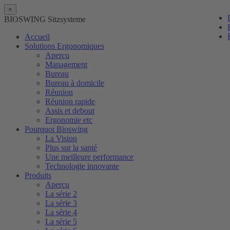
×
BIOSWING Sitzsysteme
Accueil
Solutions Ergonomiques
Aperçu
Management
Bureau
Bureau à domicile
Réunion
Réunion rapide
Assis et debout
Ergonomie etc
Pourquoi Bioswing
La Vision
Plus sur la santé
Une meilleure performance
Technologie innovante
Produits
Aperçu
La série 2
La série 3
La série 4
La série 5