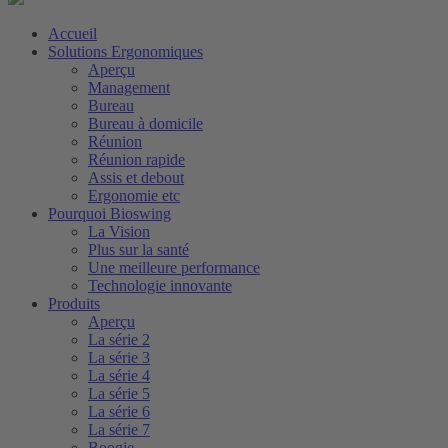
Accueil
Solutions Ergonomiques
Aperçu
Management
Bureau
Bureau à domicile
Réunion
Réunion rapide
Assis et debout
Ergonomie etc
Pourquoi Bioswing
La Vision
Plus sur la santé
Une meilleure performance
Technologie innovante
Produits
Aperçu
La série 2
La série 3
La série 4
La série 5
La série 6
La série 7
Boogie