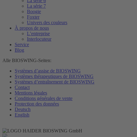
La série 6
La série 7
Boogie
Foxter
Univers des couleurs
À propos de nous
L’entreprise
Interlocuteur
Service
Blog
Alle BIOSWING-Seiten:
Systèmes d’assise de BIOSWING
Systèmes thérapeutiques de BIOSWING
Systèmes d’entraînement de BIOSWING
Contact
Mentions légales
Conditions générales de vente
Protection des données
Deutsch
English