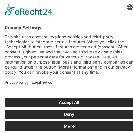
octobre 2018
(1)
septembre 2018
(1)
août 2018
(1)
juillet 2018
(1)
juin 2018
(1)
mai 2018
(1)
avril 2018
(1)
mars 2018
(1)
février 2018
(1)
janvier 2018
(1)
Systèmes d’assise de BIOSWING
Systèmes thérapeutiques de BIOSWING
Systèmes d’entraînement de BIOSWING
Contact
Mentions légales
Conditions générales de vente
Protection des données
Deutsch
English