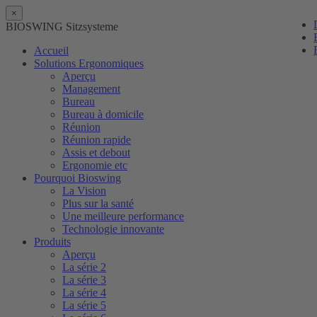
×
BIOSWING Sitzsysteme
Accueil
Solutions Ergonomiques
Aperçu
Management
Bureau
Bureau à domicile
Réunion
Réunion rapide
Assis et debout
Ergonomie etc
Pourquoi Bioswing
La Vision
Plus sur la santé
Une meilleure performance
Technologie innovante
Produits
Aperçu
La série 2
La série 3
La série 4
La série 5