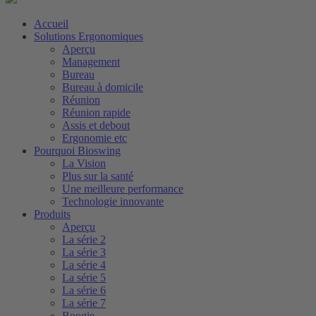
Accueil
Solutions Ergonomiques
Aperçu
Management
Bureau
Bureau à domicile
Réunion
Réunion rapide
Assis et debout
Ergonomie etc
Pourquoi Bioswing
La Vision
Plus sur la santé
Une meilleure performance
Technologie innovante
Produits
Aperçu
La série 2
La série 3
La série 4
La série 5
La série 6
La série 7
Boogie