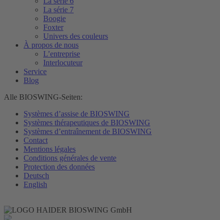
La série 6
La série 7
Boogie
Foxter
Univers des couleurs
À propos de nous
L’entreprise
Interlocuteur
Service
Blog
Alle BIOSWING-Seiten:
Systèmes d’assise de BIOSWING
Systèmes thérapeutiques de BIOSWING
Systèmes d’entraînement de BIOSWING
Contact
Mentions légales
Conditions générales de vente
Protection des données
Deutsch
English