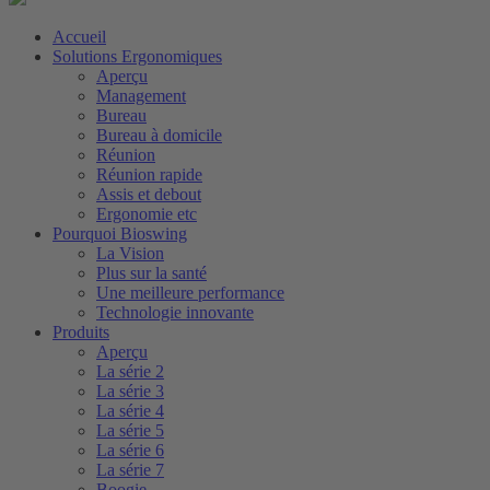
Accueil
Solutions Ergonomiques
Aperçu
Management
Bureau
Bureau à domicile
Réunion
Réunion rapide
Assis et debout
Ergonomie etc
Pourquoi Bioswing
La Vision
Plus sur la santé
Une meilleure performance
Technologie innovante
Produits
Aperçu
La série 2
La série 3
La série 4
La série 5
La série 6
La série 7
Boogie