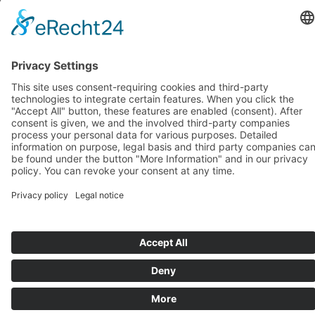
octobre 2018
(1)
septembre 2018
(1)
août 2018
(1)
juillet 2018
(1)
juin 2018
(1)
mai 2018
(1)
avril 2018
(1)
mars 2018
(1)
février 2018
(1)
janvier 2018
(1)
Systèmes d’assise de BIOSWING
Systèmes thérapeutiques de BIOSWING
Systèmes d’entraînement de BIOSWING
Contact
Mentions légales
Conditions générales de vente
Protection des données
Deutsch
English