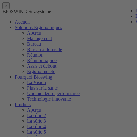
×
BIOSWING Sitzsysteme
Accueil
Solutions Ergonomiques
Aperçu
Management
Bureau
Bureau à domicile
Réunion
Réunion rapide
Assis et debout
Ergonomie etc
Pourquoi Bioswing
La Vision
Plus sur la santé
Une meilleure performance
Technologie innovante
Produits
Aperçu
La série 2
La série 3
La série 4
La série 5