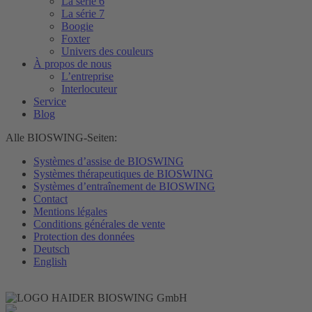
La série 6
La série 7
Boogie
Foxter
Univers des couleurs
À propos de nous
L’entreprise
Interlocuteur
Service
Blog
Alle BIOSWING-Seiten:
Systèmes d’assise de BIOSWING
Systèmes thérapeutiques de BIOSWING
Systèmes d’entraînement de BIOSWING
Contact
Mentions légales
Conditions générales de vente
Protection des données
Deutsch
English