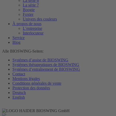
La série 6
La série 7
Boogie
Foxter
Univers des couleurs
À propos de nous
L’entreprise
Interlocuteur
Service
Blog
Alle BIOSWING-Seiten:
Systèmes d’assise de BIOSWING
Systèmes thérapeutiques de BIOSWING
Systèmes d’entraînement de BIOSWING
Contact
Mentions légales
Conditions générales de vente
Protection des données
Deutsch
English