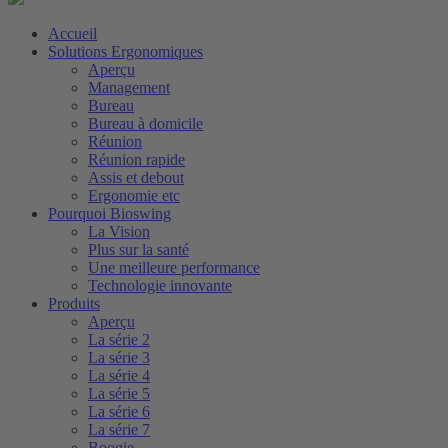
Accueil
Solutions Ergonomiques
Aperçu
Management
Bureau
Bureau à domicile
Réunion
Réunion rapide
Assis et debout
Ergonomie etc
Pourquoi Bioswing
La Vision
Plus sur la santé
Une meilleure performance
Technologie innovante
Produits
Aperçu
La série 2
La série 3
La série 4
La série 5
La série 6
La série 7
Boogie