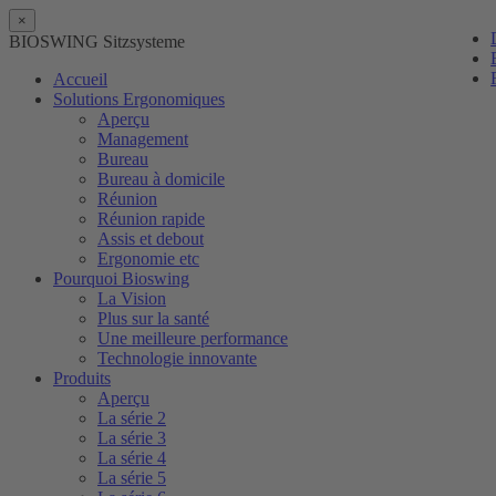
×
BIOSWING Sitzsysteme
Accueil
Solutions Ergonomiques
Aperçu
Management
Bureau
Bureau à domicile
Réunion
Réunion rapide
Assis et debout
Ergonomie etc
Pourquoi Bioswing
La Vision
Plus sur la santé
Une meilleure performance
Technologie innovante
Produits
Aperçu
La série 2
La série 3
La série 4
La série 5