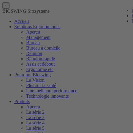
×
BIOSWING Sitzsysteme
Accueil
Solutions Ergonomiques
Aperçu
Management
Bureau
Bureau à domicile
Réunion
Réunion rapide
Assis et debout
Ergonomie etc
Pourquoi Bioswing
La Vision
Plus sur la santé
Une meilleure performance
Technologie innovante
Produits
Aperçu
La série 2
La série 3
La série 4
La série 5