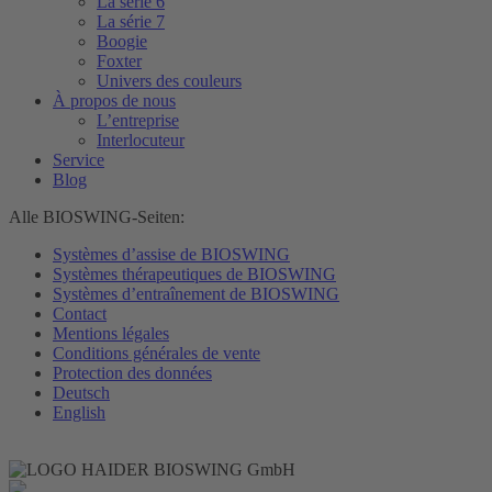
La série 6
La série 7
Boogie
Foxter
Univers des couleurs
À propos de nous
L’entreprise
Interlocuteur
Service
Blog
Alle BIOSWING-Seiten:
Systèmes d’assise de BIOSWING
Systèmes thérapeutiques de BIOSWING
Systèmes d’entraînement de BIOSWING
Contact
Mentions légales
Conditions générales de vente
Protection des données
Deutsch
English