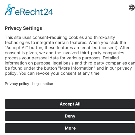
octobre 2018
(1)
septembre 2018
(1)
août 2018
(1)
juillet 2018
(1)
juin 2018
(1)
mai 2018
(1)
avril 2018
(1)
mars 2018
(1)
février 2018
(1)
janvier 2018
(1)
Systèmes d’assise de BIOSWING
Systèmes thérapeutiques de BIOSWING
Systèmes d’entraînement de BIOSWING
Contact
Mentions légales
Conditions générales de vente
Protection des données
Deutsch
English