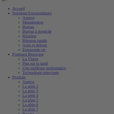
Accueil
Solutions Ergonomiques
Aperçu
Management
Bureau
Bureau à domicile
Réunion
Réunion rapide
Assis et debout
Ergonomie etc
Pourquoi Bioswing
La Vision
Plus sur la santé
Une meilleure performance
Technologie innovante
Produits
Aperçu
La série 2
La série 3
La série 4
La série 5
La série 6
La série 7
Boogie