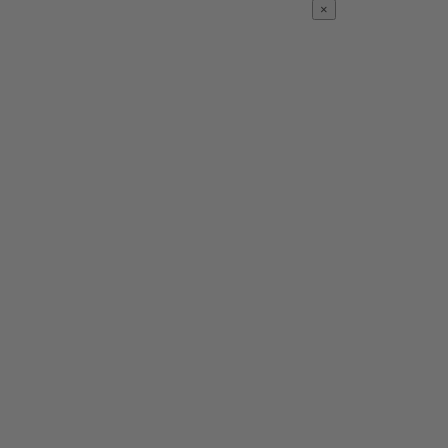
×
®
®