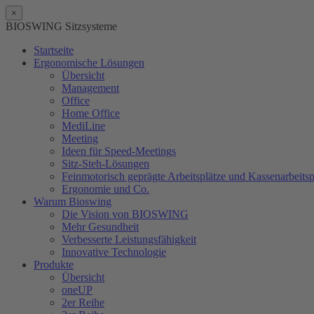
×
BIOSWING Sitzsysteme
Startseite
Ergonomische Lösungen
Übersicht
Management
Office
Home Office
MediLine
Meeting
Ideen für Speed-Meetings
Sitz-Steh-Lösungen
Feinmotorisch geprägte Arbeitsplätze und Kassenarbeitsp
Ergonomie und Co.
Warum Bioswing
Die Vision von BIOSWING
Mehr Gesundheit
Verbesserte Leistungsfähigkeit
Innovative Technologie
Produkte
Übersicht
oneUP
2er Reihe