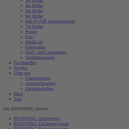
3er Reihe
4er Reihe
5er Reihe
6er Reihe
660 iQ AIR Sondermodelle
7er Reihe
Foxter
Foxy
MediLine
Farbwelten
Stoff- und Lederpflege
Sonderlösungen
Fachhändler
Service
Über uns
Unternehmen
Ansprechpartner
Partnerschaften
Blog
Jobs
Alle BIOSWING-Seiten:
BIOSWING Sitzsysteme
BIOSWING Therapiesysteme
BIOSWING Trainingssysteme