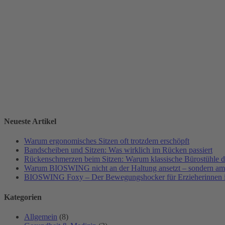
Neueste Artikel
Warum ergonomisches Sitzen oft trotzdem erschöpft
Bandscheiben und Sitzen: Was wirklich im Rücken passiert
Rückenschmerzen beim Sitzen: Warum klassische Bürostühle da
Warum BIOSWING nicht an der Haltung ansetzt – sondern a
BIOSWING Foxy – Der Bewegungshocker für Erzieherinnen i
Kategorien
Allgemein
(8)