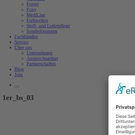
Foxter
Foxy
MediLine
Farbwelten
Stoff- und Lederpflege
Sonderlösungen
Fachhändler
Service
Über uns
Unternehmen
Ansprechpartner
Partnerschaften
Blog
Jobs
1er_bs_03