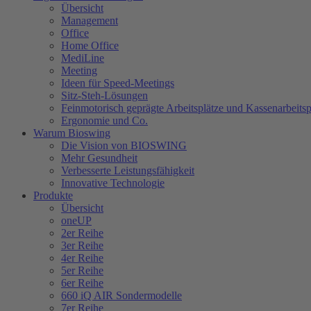
Übersicht
Management
Office
Home Office
MediLine
Meeting
Ideen für Speed-Meetings
Sitz-Steh-Lösungen
Feinmotorisch geprägte Arbeitsplätze und Kassenarbeitsp
Ergonomie und Co.
Warum Bioswing
Die Vision von BIOSWING
Mehr Gesundheit
Verbesserte Leistungsfähigkeit
Innovative Technologie
Produkte
Übersicht
oneUP
2er Reihe
3er Reihe
4er Reihe
5er Reihe
6er Reihe
660 iQ AIR Sondermodelle
7er Reihe