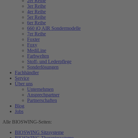
2er Reihe
3er Reihe
4er Reihe
5er Reihe
6er Reihe
660 iQ AIR Sondermodelle
7er Reihe
Foxter
Foxy
MediLine
Farbwelten
Stoff- und Lederpflege
Sonderlösungen
Fachhändler
Service
Über uns
Unternehmen
Ansprechpartner
Partnerschaften
Blog
Jobs
Alle BIOSWING-Seiten:
BIOSWING Sitzsysteme
BIOSWING Therapiesysteme