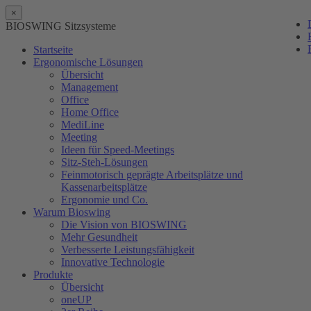
×
BIOSWING Sitzsysteme
Startseite
Ergonomische Lösungen
Übersicht
Management
Office
Home Office
MediLine
Meeting
Ideen für Speed-Meetings
Sitz-Steh-Lösungen
Feinmotorisch geprägte Arbeitsplätze und
Kassenarbeitsplätze
Ergonomie und Co.
Warum Bioswing
Die Vision von BIOSWING
Mehr Gesundheit
Verbesserte Leistungsfähigkeit
Innovative Technologie
Produkte
Übersicht
oneUP