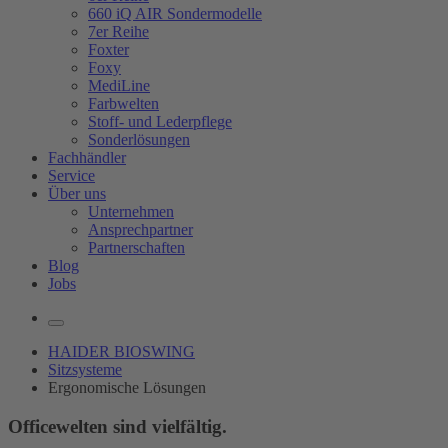
660 iQ AIR Sondermodelle
7er Reihe
Foxter
Foxy
MediLine
Farbwelten
Stoff- und Lederpflege
Sonderlösungen
Fachhändler
Service
Über uns
Unternehmen
Ansprechpartner
Partnerschaften
Blog
Jobs
HAIDER BIOSWING
Sitzsysteme
Ergonomische Lösungen
Officewelten sind vielfältig.