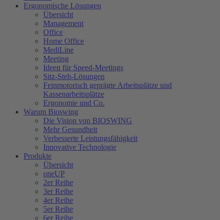
Ergonomische Lösungen
Übersicht
Management
Office
Home Office
MediLine
Meeting
Ideen für Speed-Meetings
Sitz-Steh-Lösungen
Feinmotorisch geprägte Arbeitsplätze und
Kassenarbeitsplätze
Ergonomie und Co.
Warum Bioswing
Die Vision von BIOSWING
Mehr Gesundheit
Verbesserte Leistungsfähigkeit
Innovative Technologie
Produkte
Übersicht
oneUP
2er Reihe
3er Reihe
4er Reihe
5er Reihe
6er Reihe