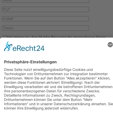
Bitte lasse dieses Feld leer.
Ich stimme zu, dass Haider Bioswing die eingegebenen Daten
verwendet, um mich zum Zwecke einer Teststellung zu kontaktieren
bzw. meine Daten zu diesem Zweck an einen regionalen
Fachhändler, der den Teststuhl bereitstellt, weiter gibt und akzeptiere
die
Datenschutzbestimmungen (hier einsehbar).
BIOSWING Sitzsysteme
BIOSWING Therapiesysteme
BIOSWING Trainingssysteme
Kontakt
Impressum
AGB
Datenschutz
Français
English