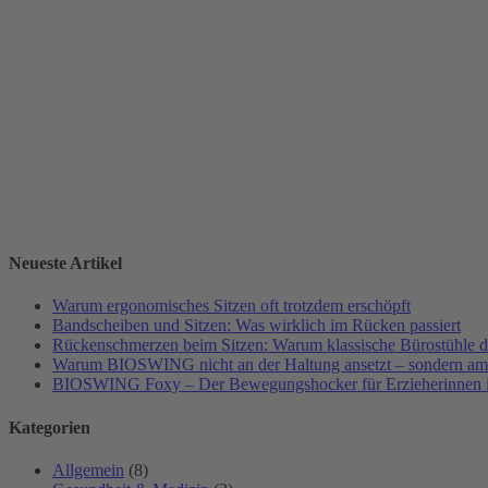
Neueste Artikel
Warum ergonomisches Sitzen oft trotzdem erschöpft
Bandscheiben und Sitzen: Was wirklich im Rücken passiert
Rückenschmerzen beim Sitzen: Warum klassische Bürostühle da
Warum BIOSWING nicht an der Haltung ansetzt – sondern a
BIOSWING Foxy – Der Bewegungshocker für Erzieherinnen i
Kategorien
Allgemein
(8)