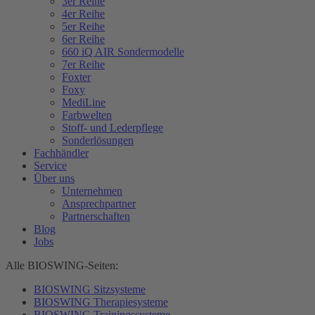
3er Reihe
4er Reihe
5er Reihe
6er Reihe
660 iQ AIR Sondermodelle
7er Reihe
Foxter
Foxy
MediLine
Farbwelten
Stoff- und Lederpflege
Sonderlösungen
Fachhändler
Service
Über uns
Unternehmen
Ansprechpartner
Partnerschaften
Blog
Jobs
Alle BIOSWING-Seiten:
BIOSWING Sitzsysteme
BIOSWING Therapiesysteme
BIOSWING Trainingssysteme