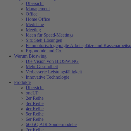
Übersicht
Management
Office
Home Office
MediLine
Meeting
Ideen für Speed-Meetings
Sitz-Steh-Lösungen
Feinmotorisch geprägte Arbeitsplätze und Kassenarbeitsp
Ergonomie und Co.
Warum Bioswing
Die Vision von BIOSWING
Mehr Gesundheit
Verbesserte Leistungsfähigkeit
Innovative Technologie
Produkte
Übersicht
oneUP
2er Reihe
3er Reihe
4er Reihe
5er Reihe
6er Reihe
660 iQ AIR Sondermodelle
7er Reihe