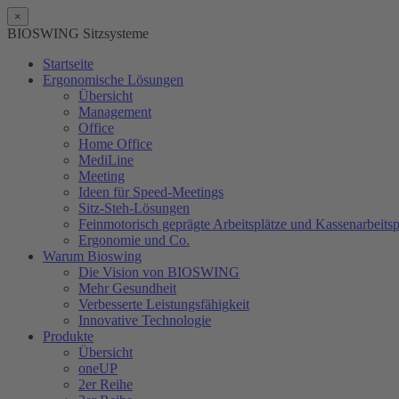
×
BIOSWING Sitzsysteme
Startseite
Ergonomische Lösungen
Übersicht
Management
Office
Home Office
MediLine
Meeting
Ideen für Speed-Meetings
Sitz-Steh-Lösungen
Feinmotorisch geprägte Arbeitsplätze und Kassenarbeitsp
Ergonomie und Co.
Warum Bioswing
Die Vision von BIOSWING
Mehr Gesundheit
Verbesserte Leistungsfähigkeit
Innovative Technologie
Produkte
Übersicht
oneUP
2er Reihe