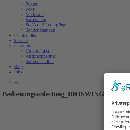
Foxter
Foxy
MediLine
Farbwelten
Stoff- und Lederpflege
Sonderlösungen
Fachhändler
Service
Über uns
Unternehmen
Ansprechpartner
Partnerschaften
Blog
Jobs
Bedienungsanleitung_BIOSWING_360iQ-