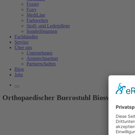
Foxter
Foxy
MediLine
Farbwelten
Stoff- und Lederpflege
Sonderlösungen
Fachhändler
Service
Über uns
Unternehmen
Ansprechpartner
Partnerschaften
Blog
Jobs
Orthopaedischer Buerostuhl Bioswing 360