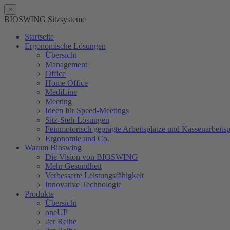
×
BIOSWING Sitzsysteme
Startseite
Ergonomische Lösungen
Übersicht
Management
Office
Home Office
MediLine
Meeting
Ideen für Speed-Meetings
Sitz-Steh-Lösungen
Feinmotorisch geprägte Arbeitsplätze und Kassenarbeitsp
Ergonomie und Co.
Warum Bioswing
Die Vision von BIOSWING
Mehr Gesundheit
Verbesserte Leistungsfähigkeit
Innovative Technologie
Produkte
Übersicht
oneUP
2er Reihe