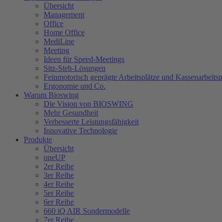
Übersicht
Management
Office
Home Office
MediLine
Meeting
Ideen für Speed-Meetings
Sitz-Steh-Lösungen
Feinmotorisch geprägte Arbeitsplätze und Kassenarbeitsp
Ergonomie und Co.
Warum Bioswing
Die Vision von BIOSWING
Mehr Gesundheit
Verbesserte Leistungsfähigkeit
Innovative Technologie
Produkte
Übersicht
oneUP
2er Reihe
3er Reihe
4er Reihe
5er Reihe
6er Reihe
660 iQ AIR Sondermodelle
7er Reihe