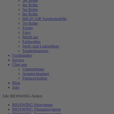
3er Reihe
4er Reihe
5er Reihe
6er Reihe
660 iQ AIR Sondermodelle
7er Reihe
Foxter
Foxy
MediLine
Farbwelten
Stoff- und Lederpflege
Sonderlösungen
Fachhändler
Service
Über uns
Unternehmen
Ansprechpartner
Partnerschaften
Blog
Jobs
Alle BIOSWING-Seiten:
BIOSWING Sitzsysteme
BIOSWING Therapiesysteme
BIOSWING Trainingssysteme