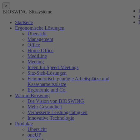
×
BIOSWING Sitzsysteme
Startseite
Ergonomische Lösungen
Übersicht
Management
Office
Home Office
MediLine
Meeting
Ideen für Speed-Meetings
Sitz-Steh-Lösungen
Feinmotorisch geprägte Arbeitsplätze und
Kassenarbeitsplätze
Ergonomie und Co.
Warum Bioswing
Die Vision von BIOSWING
Mehr Gesundheit
Verbesserte Leistungsfähigkeit
Innovative Technologie
Produkte
Übersicht
oneUP