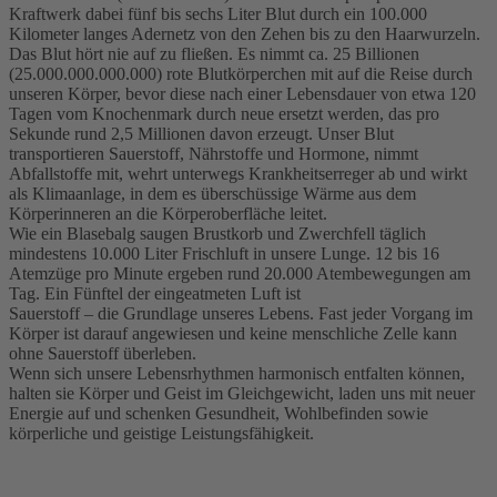
Kraftwerk dabei fünf bis sechs Liter Blut durch ein 100.000
Kilometer langes Adernetz von den Zehen bis zu den Haarwurzeln.
Das Blut hört nie auf zu fließen. Es nimmt ca. 25 Billionen
(25.000.000.000.000) rote Blutkörperchen mit auf die Reise durch
unseren Körper, bevor diese nach einer Lebensdauer von etwa 120
Tagen vom Knochenmark durch neue ersetzt werden, das pro
Sekunde rund 2,5 Millionen davon erzeugt. Unser Blut
transportieren Sauerstoff, Nährstoffe und Hormone, nimmt
Abfallstoffe mit, wehrt unterwegs Krankheitserreger ab und wirkt
als Klimaanlage, in dem es überschüssige Wärme aus dem
Körperinneren an die Körperoberfläche leitet.
Wie ein Blasebalg saugen Brustkorb und Zwerchfell täglich
mindestens 10.000 Liter Frischluft in unsere Lunge. 12 bis 16
Atemzüge pro Minute ergeben rund 20.000 Atembewegungen am
Tag. Ein Fünftel der eingeatmeten Luft ist
Sauerstoff – die Grundlage unseres Lebens. Fast jeder Vorgang im
Körper ist darauf angewiesen und keine menschliche Zelle kann
ohne Sauerstoff überleben.
Wenn sich unsere Lebensrhythmen harmonisch entfalten können,
halten sie Körper und Geist im Gleichgewicht, laden uns mit neuer
Energie auf und schenken Gesundheit, Wohlbefinden sowie
körperliche und geistige Leistungsfähigkeit.