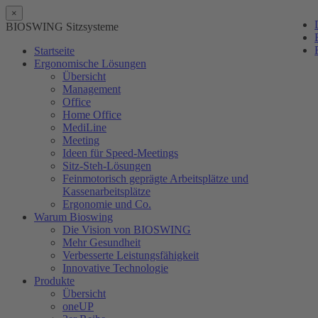
×
BIOSWING Sitzsysteme
Startseite
Ergonomische Lösungen
Übersicht
Management
Office
Home Office
MediLine
Meeting
Ideen für Speed-Meetings
Sitz-Steh-Lösungen
Feinmotorisch geprägte Arbeitsplätze und
Kassenarbeitsplätze
Ergonomie und Co.
Warum Bioswing
Die Vision von BIOSWING
Mehr Gesundheit
Verbesserte Leistungsfähigkeit
Innovative Technologie
Produkte
Übersicht
oneUP