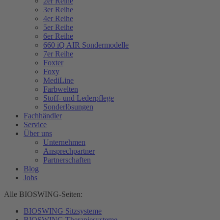
2er Reihe
3er Reihe
4er Reihe
5er Reihe
6er Reihe
660 iQ AIR Sondermodelle
7er Reihe
Foxter
Foxy
MediLine
Farbwelten
Stoff- und Lederpflege
Sonderlösungen
Fachhändler
Service
Über uns
Unternehmen
Ansprechpartner
Partnerschaften
Blog
Jobs
Alle BIOSWING-Seiten:
BIOSWING Sitzsysteme
BIOSWING Therapiesysteme