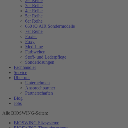
2er Reihe
3er Reihe
4er Reihe
5er Reihe
6er Reihe
660 iQ AIR Sondermodelle
7er Reihe
Foxter
Foxy
MediLine
Farbwelten
Stoff- und Lederpflege
Sonderlösungen
Fachhändler
Service
Über uns
Unternehmen
Ansprechpartner
Partnerschaften
Blog
Jobs
Alle BIOSWING-Seiten:
BIOSWING Sitzsysteme
BIOSWING Therapiesysteme