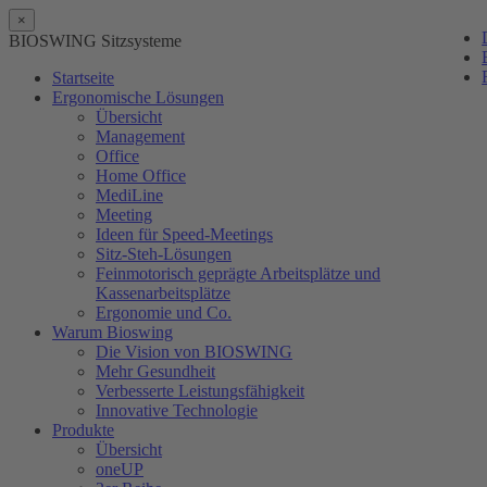
×
BIOSWING Sitzsysteme
Startseite
Ergonomische Lösungen
Übersicht
Management
Office
Home Office
MediLine
Meeting
Ideen für Speed-Meetings
Sitz-Steh-Lösungen
Feinmotorisch geprägte Arbeitsplätze und
Kassenarbeitsplätze
Ergonomie und Co.
Warum Bioswing
Die Vision von BIOSWING
Mehr Gesundheit
Verbesserte Leistungsfähigkeit
Innovative Technologie
Produkte
Übersicht
oneUP