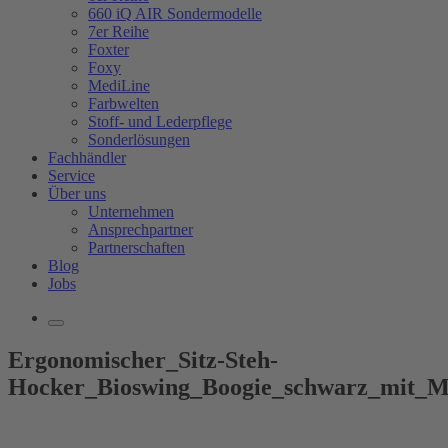
660 iQ AIR Sondermodelle
7er Reihe
Foxter
Foxy
MediLine
Farbwelten
Stoff- und Lederpflege
Sonderlösungen
Fachhändler
Service
Über uns
Unternehmen
Ansprechpartner
Partnerschaften
Blog
Jobs
Ergonomischer_Sitz-Steh-
Hocker_Bioswing_Boogie_schwarz_mit_M