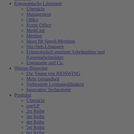
Ergonomische Lösungen
Übersicht
Management
Office
Home Office
MediLine
Meeting
Ideen für Speed-Meetings
Sitz-Steh-Lösungen
Feinmotorisch geprägte Arbeitsplätze und
Kassenarbeitsplätze
Ergonomie und Co.
Warum Bioswing
Die Vision von BIOSWING
Mehr Gesundheit
Verbesserte Leistungsfähigkeit
Innovative Technologie
Produkte
Übersicht
oneUP
2er Reihe
3er Reihe
4er Reihe
5er Reihe
6er Reihe