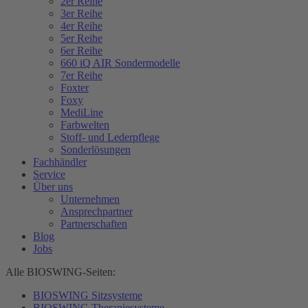
2er Reihe
3er Reihe
4er Reihe
5er Reihe
6er Reihe
660 iQ AIR Sondermodelle
7er Reihe
Foxter
Foxy
MediLine
Farbwelten
Stoff- und Lederpflege
Sonderlösungen
Fachhändler
Service
Über uns
Unternehmen
Ansprechpartner
Partnerschaften
Blog
Jobs
Alle BIOSWING-Seiten:
BIOSWING Sitzsysteme
BIOSWING Therapiesysteme