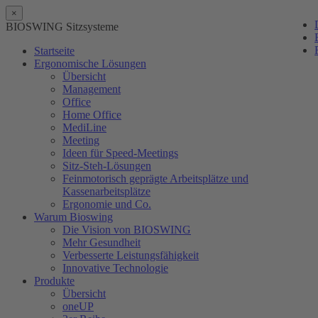
×
BIOSWING Sitzsysteme
Startseite
Ergonomische Lösungen
Übersicht
Management
Office
Home Office
MediLine
Meeting
Ideen für Speed-Meetings
Sitz-Steh-Lösungen
Feinmotorisch geprägte Arbeitsplätze und
Kassenarbeitsplätze
Ergonomie und Co.
Warum Bioswing
Die Vision von BIOSWING
Mehr Gesundheit
Verbesserte Leistungsfähigkeit
Innovative Technologie
Produkte
Übersicht
oneUP