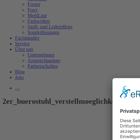
Foxter
Foxy
MediLine
Farbwelten
Stoff- und Lederpflege
Sonderlösungen
Fachhändler
Service
Über uns
Unternehmen
Ansprechpartner
Partnerschaften
Blog
Jobs
2er_buerostuhl_verstellmoeglichkeiten_Ge