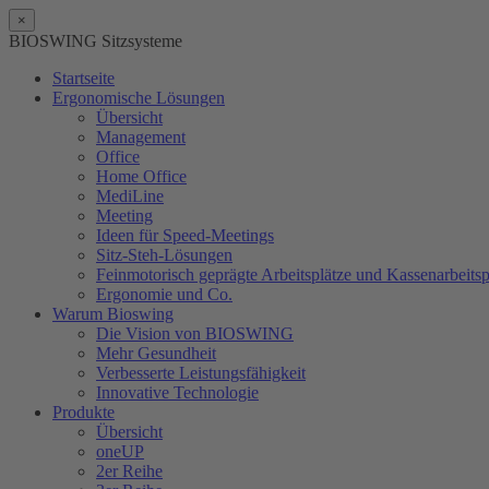
×
BIOSWING Sitzsysteme
Startseite
Ergonomische Lösungen
Übersicht
Management
Office
Home Office
MediLine
Meeting
Ideen für Speed-Meetings
Sitz-Steh-Lösungen
Feinmotorisch geprägte Arbeitsplätze und Kassenarbeitsp
Ergonomie und Co.
Warum Bioswing
Die Vision von BIOSWING
Mehr Gesundheit
Verbesserte Leistungsfähigkeit
Innovative Technologie
Produkte
Übersicht
oneUP
2er Reihe