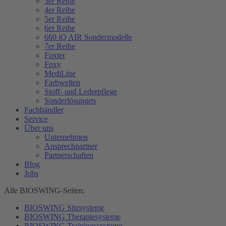
3er Reihe
4er Reihe
5er Reihe
6er Reihe
660 iQ AIR Sondermodelle
7er Reihe
Foxter
Foxy
MediLine
Farbwelten
Stoff- und Lederpflege
Sonderlösungen
Fachhändler
Service
Über uns
Unternehmen
Ansprechpartner
Partnerschaften
Blog
Jobs
Alle BIOSWING-Seiten:
BIOSWING Sitzsysteme
BIOSWING Therapiesysteme
BIOSWING Trainingssysteme