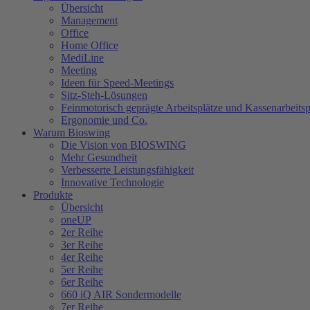
Übersicht
Management
Office
Home Office
MediLine
Meeting
Ideen für Speed-Meetings
Sitz-Steh-Lösungen
Feinmotorisch geprägte Arbeitsplätze und Kassenarbeitsp
Ergonomie und Co.
Warum Bioswing
Die Vision von BIOSWING
Mehr Gesundheit
Verbesserte Leistungsfähigkeit
Innovative Technologie
Produkte
Übersicht
oneUP
2er Reihe
3er Reihe
4er Reihe
5er Reihe
6er Reihe
660 iQ AIR Sondermodelle
7er Reihe