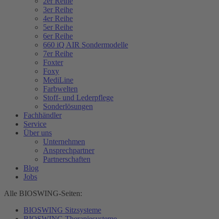
2er Reihe
3er Reihe
4er Reihe
5er Reihe
6er Reihe
660 iQ AIR Sondermodelle
7er Reihe
Foxter
Foxy
MediLine
Farbwelten
Stoff- und Lederpflege
Sonderlösungen
Fachhändler
Service
Über uns
Unternehmen
Ansprechpartner
Partnerschaften
Blog
Jobs
Alle BIOSWING-Seiten:
BIOSWING Sitzsysteme
BIOSWING Therapiesysteme