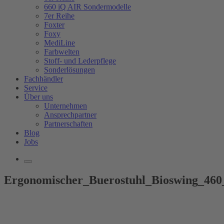
660 iQ AIR Sondermodelle
7er Reihe
Foxter
Foxy
MediLine
Farbwelten
Stoff- und Lederpflege
Sonderlösungen
Fachhändler
Service
Über uns
Unternehmen
Ansprechpartner
Partnerschaften
Blog
Jobs
Ergonomischer_Buerostuhl_Bioswing_460