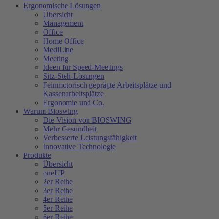
Ergonomische Lösungen
Übersicht
Management
Office
Home Office
MediLine
Meeting
Ideen für Speed-Meetings
Sitz-Steh-Lösungen
Feinmotorisch geprägte Arbeitsplätze und
Kassenarbeitsplätze
Ergonomie und Co.
Warum Bioswing
Die Vision von BIOSWING
Mehr Gesundheit
Verbesserte Leistungsfähigkeit
Innovative Technologie
Produkte
Übersicht
oneUP
2er Reihe
3er Reihe
4er Reihe
5er Reihe
6er Reihe