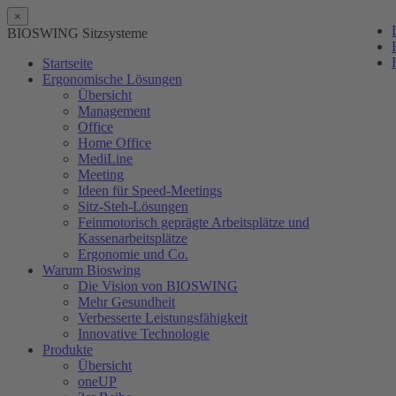
×
BIOSWING Sitzsysteme
Startseite
Ergonomische Lösungen
Übersicht
Management
Office
Home Office
MediLine
Meeting
Ideen für Speed-Meetings
Sitz-Steh-Lösungen
Feinmotorisch geprägte Arbeitsplätze und
Kassenarbeitsplätze
Ergonomie und Co.
Warum Bioswing
Die Vision von BIOSWING
Mehr Gesundheit
Verbesserte Leistungsfähigkeit
Innovative Technologie
Produkte
Übersicht
oneUP