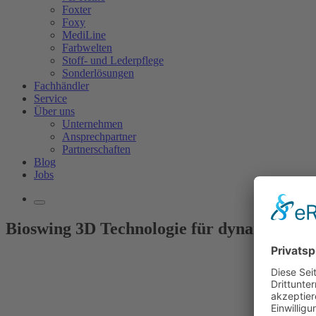
Foxter
Foxy
MediLine
Farbwelten
Stoff- und Lederpflege
Sonderlösungen
Fachhändler
Service
Über uns
Unternehmen
Ansprechpartner
Partnerschaften
Blog
Jobs
Bioswing 3D Technologie für dynamisches 