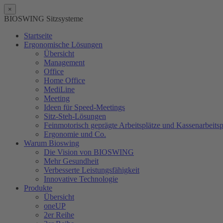
×
BIOSWING Sitzsysteme
Startseite
Ergonomische Lösungen
Übersicht
Management
Office
Home Office
MediLine
Meeting
Ideen für Speed-Meetings
Sitz-Steh-Lösungen
Feinmotorisch geprägte Arbeitsplätze und Kassenarbeitsp
Ergonomie und Co.
Warum Bioswing
Die Vision von BIOSWING
Mehr Gesundheit
Verbesserte Leistungsfähigkeit
Innovative Technologie
Produkte
Übersicht
oneUP
2er Reihe