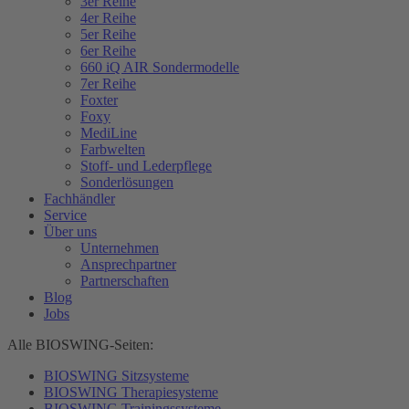
3er Reihe
4er Reihe
5er Reihe
6er Reihe
660 iQ AIR Sondermodelle
7er Reihe
Foxter
Foxy
MediLine
Farbwelten
Stoff- und Lederpflege
Sonderlösungen
Fachhändler
Service
Über uns
Unternehmen
Ansprechpartner
Partnerschaften
Blog
Jobs
Alle BIOSWING-Seiten:
BIOSWING Sitzsysteme
BIOSWING Therapiesysteme
BIOSWING Trainingssysteme