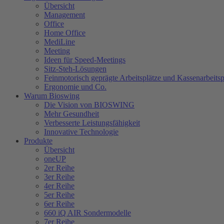
Übersicht
Management
Office
Home Office
MediLine
Meeting
Ideen für Speed-Meetings
Sitz-Steh-Lösungen
Feinmotorisch geprägte Arbeitsplätze und Kassenarbeitsp
Ergonomie und Co.
Warum Bioswing
Die Vision von BIOSWING
Mehr Gesundheit
Verbesserte Leistungsfähigkeit
Innovative Technologie
Produkte
Übersicht
oneUP
2er Reihe
3er Reihe
4er Reihe
5er Reihe
6er Reihe
660 iQ AIR Sondermodelle
7er Reihe