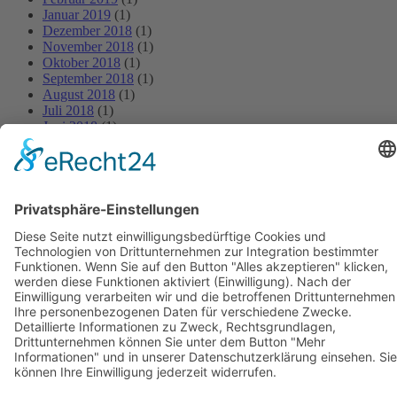
Januar 2019
(1)
Dezember 2018
(1)
November 2018
(1)
Oktober 2018
(1)
September 2018
(1)
August 2018
(1)
Juli 2018
(1)
Juni 2018
(1)
Mai 2018
(1)
April 2018
(1)
März 2018
(1)
Februar 2018
(1)
Januar 2018
(1)
BIOSWING Sitzsysteme
BIOSWING Therapiesysteme
BIOSWING Trainingssysteme
Kontakt
Impressum
AGB
Datenschutz
Français
English