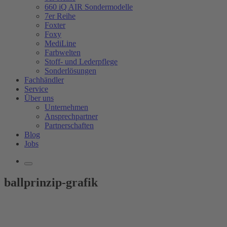
660 iQ AIR Sondermodelle
7er Reihe
Foxter
Foxy
MediLine
Farbwelten
Stoff- und Lederpflege
Sonderlösungen
Fachhändler
Service
Über uns
Unternehmen
Ansprechpartner
Partnerschaften
Blog
Jobs
ballprinzip-grafik