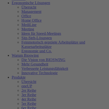
Ergonomische Lösungen
Übersicht
Management
Office
Home Office
MediLine
Meeting
Ideen für Speed-Meetings
Sitz-Steh-Lösungen
Feinmotorisch geprägte Arbeitsplätze und
Kassenarbeitsplätze
Ergonomie und Co.
Warum Bioswing
Die Vision von BIOSWING
Mehr Gesundheit
Verbesserte Leistungsfähigkeit
Innovative Technologie
Produkte
Übersicht
oneUP
2er Reihe
3er Reihe
4er Reihe
5er Reihe
6er Reihe