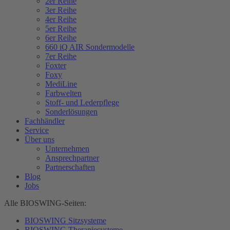
2er Reihe
3er Reihe
4er Reihe
5er Reihe
6er Reihe
660 iQ AIR Sondermodelle
7er Reihe
Foxter
Foxy
MediLine
Farbwelten
Stoff- und Lederpflege
Sonderlösungen
Fachhändler
Service
Über uns
Unternehmen
Ansprechpartner
Partnerschaften
Blog
Jobs
Alle BIOSWING-Seiten:
BIOSWING Sitzsysteme
BIOSWING Therapiesysteme