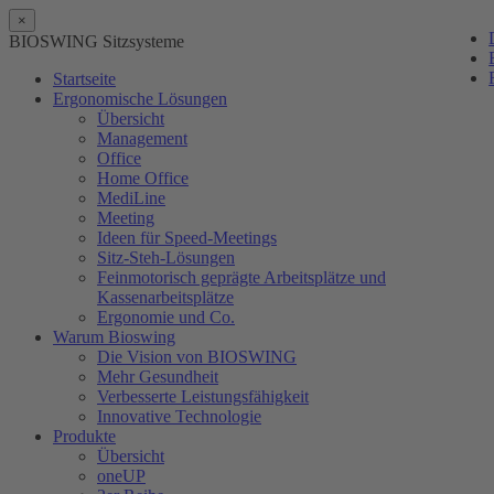
×
BIOSWING Sitzsysteme
Startseite
Ergonomische Lösungen
Übersicht
Management
Office
Home Office
MediLine
Meeting
Ideen für Speed-Meetings
Sitz-Steh-Lösungen
Feinmotorisch geprägte Arbeitsplätze und
Kassenarbeitsplätze
Ergonomie und Co.
Warum Bioswing
Die Vision von BIOSWING
Mehr Gesundheit
Verbesserte Leistungsfähigkeit
Innovative Technologie
Produkte
Übersicht
oneUP