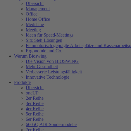
Übersicht
Management
Office
Home Office
MediLine
Meeting
Ideen für Speed-Meetings
Sitz-Steh-Lösungen
Feinmotorisch geprägte Arbeitsplätze und Kassenarbeitsp
Ergonomie und Co.
Warum Bioswing
Die Vision von BIOSWING
Mehr Gesundheit
Verbesserte Leistungsfähigkeit
Innovative Technologie
Produkte
Übersicht
oneUP
2er Reihe
3er Reihe
4er Reihe
5er Reihe
6er Reihe
660 iQ AIR Sondermodelle
7er Reihe