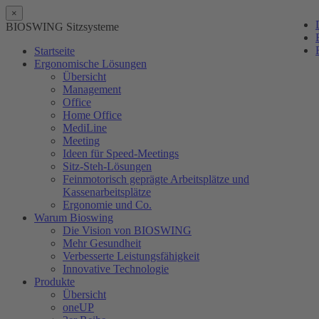
×
BIOSWING Sitzsysteme
Startseite
Ergonomische Lösungen
Übersicht
Management
Office
Home Office
MediLine
Meeting
Ideen für Speed-Meetings
Sitz-Steh-Lösungen
Feinmotorisch geprägte Arbeitsplätze und
Kassenarbeitsplätze
Ergonomie und Co.
Warum Bioswing
Die Vision von BIOSWING
Mehr Gesundheit
Verbesserte Leistungsfähigkeit
Innovative Technologie
Produkte
Übersicht
oneUP