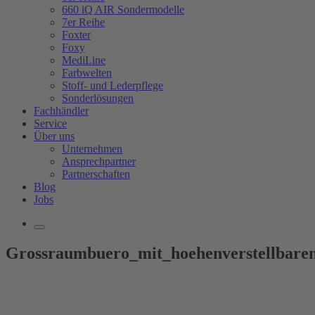
660 iQ AIR Sondermodelle
7er Reihe
Foxter
Foxy
MediLine
Farbwelten
Stoff- und Lederpflege
Sonderlösungen
Fachhändler
Service
Über uns
Unternehmen
Ansprechpartner
Partnerschaften
Blog
Jobs
Grossraumbuero_mit_hoehenverstellbare