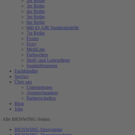
2er Reihe
3er Reihe
4er Reihe
5er Reihe
6er Reihe
660 iQ AIR Sondermodelle
7er Reihe
Foxter
Foxy
MediLine
Farbwelten
Stoff- und Lederpflege
Sonderlösungen
Fachhändler
Service
Über uns
Unternehmen
Ansprechpartner
Partnerschaften
Blog
Jobs
Alle BIOSWING-Seiten:
BIOSWING Sitzsysteme
BIOSWING Therapiesysteme