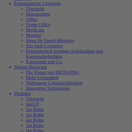
Ergonomische Lösungen
Übersicht
Management
Office
Home Office
MediLine
Meeting
Ideen für Speed-Meetings
Sitz-Steh-Lösungen
Feinmotorisch geprägte Arbeitsplätze und
Kassenarbeitsplätze
Ergonomie und Co.
Warum Bioswing
Die Vision von BIOSWING
Mehr Gesundheit
Verbesserte Leistungsfähigkeit
Innovative Technologie
Produkte
Übersicht
oneUP
2er Reihe
3er Reihe
4er Reihe
5er Reihe
6er Reihe