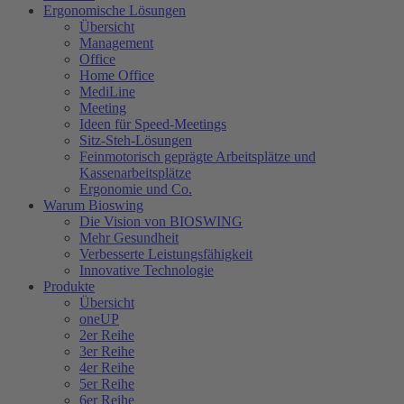
Ergonomische Lösungen
Übersicht
Management
Office
Home Office
MediLine
Meeting
Ideen für Speed-Meetings
Sitz-Steh-Lösungen
Feinmotorisch geprägte Arbeitsplätze und
Kassenarbeitsplätze
Ergonomie und Co.
Warum Bioswing
Die Vision von BIOSWING
Mehr Gesundheit
Verbesserte Leistungsfähigkeit
Innovative Technologie
Produkte
Übersicht
oneUP
2er Reihe
3er Reihe
4er Reihe
5er Reihe
6er Reihe