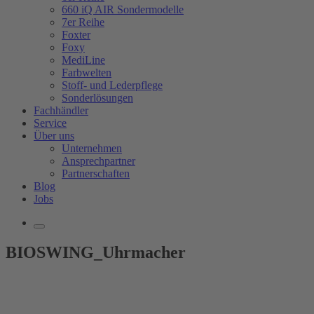
660 iQ AIR Sondermodelle
7er Reihe
Foxter
Foxy
MediLine
Farbwelten
Stoff- und Lederpflege
Sonderlösungen
Fachhändler
Service
Über uns
Unternehmen
Ansprechpartner
Partnerschaften
Blog
Jobs
BIOSWING_Uhrmacher