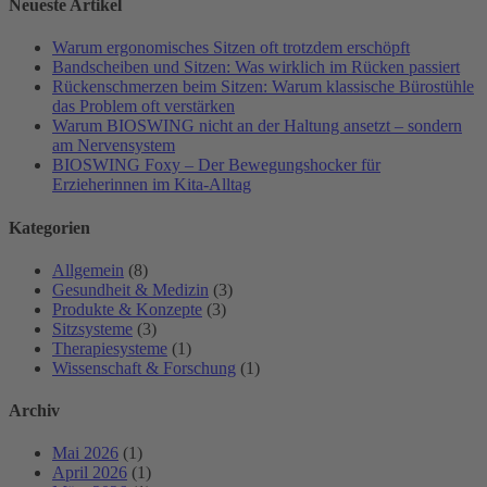
Neueste Artikel
Warum ergonomisches Sitzen oft trotzdem erschöpft
Bandscheiben und Sitzen: Was wirklich im Rücken passiert
Rückenschmerzen beim Sitzen: Warum klassische Bürostühle
das Problem oft verstärken
Warum BIOSWING nicht an der Haltung ansetzt – sondern
am Nervensystem
BIOSWING Foxy – Der Bewegungshocker für
Erzieherinnen im Kita-Alltag
Kategorien
Allgemein
(8)
Gesundheit & Medizin
(3)
Produkte & Konzepte
(3)
Sitzsysteme
(3)
Therapiesysteme
(1)
Wissenschaft & Forschung
(1)
Archiv
Mai 2026
(1)
April 2026
(1)