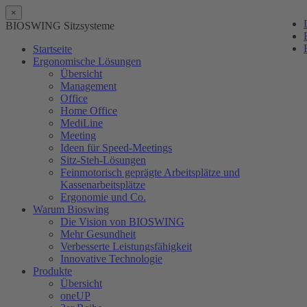
×
BIOSWING Sitzsysteme
Startseite
Ergonomische Lösungen
Übersicht
Management
Office
Home Office
MediLine
Meeting
Ideen für Speed-Meetings
Sitz-Steh-Lösungen
Feinmotorisch geprägte Arbeitsplätze und
Kassenarbeitsplätze
Ergonomie und Co.
Warum Bioswing
Die Vision von BIOSWING
Mehr Gesundheit
Verbesserte Leistungsfähigkeit
Innovative Technologie
Produkte
Übersicht
oneUP