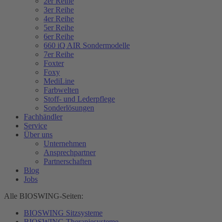
2er Reihe
3er Reihe
4er Reihe
5er Reihe
6er Reihe
660 iQ AIR Sondermodelle
7er Reihe
Foxter
Foxy
MediLine
Farbwelten
Stoff- und Lederpflege
Sonderlösungen
Fachhändler
Service
Über uns
Unternehmen
Ansprechpartner
Partnerschaften
Blog
Jobs
Alle BIOSWING-Seiten:
BIOSWING Sitzsysteme
BIOSWING Therapiesysteme