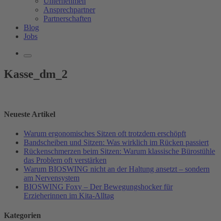
Unternehmen
Ansprechpartner
Partnerschaften
Blog
Jobs
Kasse_dm_2
Neueste Artikel
Warum ergonomisches Sitzen oft trotzdem erschöpft
Bandscheiben und Sitzen: Was wirklich im Rücken passiert
Rückenschmerzen beim Sitzen: Warum klassische Bürostühle
das Problem oft verstärken
Warum BIOSWING nicht an der Haltung ansetzt – sondern
am Nervensystem
BIOSWING Foxy – Der Bewegungshocker für
Erzieherinnen im Kita-Alltag
Kategorien