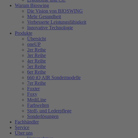
Warum Bioswing
Die Vision von BIOSWING
Mehr Gesundheit
Verbesserte Leistungsfähigkeit
Innovative Technologie
Produkte
Übersicht
oneUP
2er Reihe
3er Reihe
4er Reihe
5er Reihe
6er Reihe
660 iQ AIR Sondermodelle
7er Reihe
Foxter
Foxy
MediLine
Farbwelten
Stoff- und Lederpflege
Sonderlösungen
Fachhändler
Service
Über uns