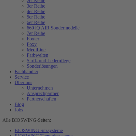
2er Reihe
3er Reihe
4er Reihe
5er Reihe
6er Reihe
660 iQ AIR Sondermodelle
7er Reihe
Foxter
Foxy
MediLine
Farbwelten
Stoff- und Lederpflege
Sonderlösungen
Fachhändler
Service
Über uns
Unternehmen
Ansprechpartner
Partnerschaften
Blog
Jobs
Alle BIOSWING-Seiten:
BIOSWING Sitzsysteme
BIOSWING Therapiesysteme