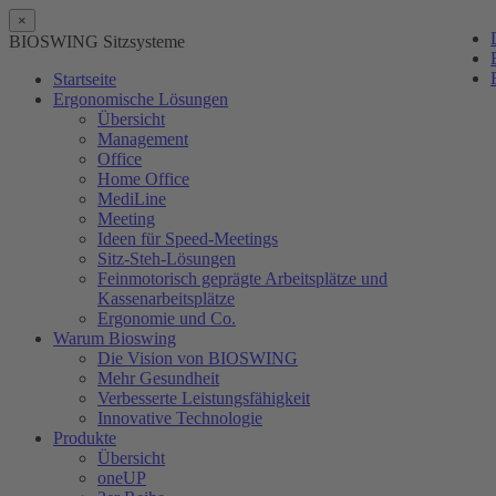
×
BIOSWING Sitzsysteme
Startseite
Ergonomische Lösungen
Übersicht
Management
Office
Home Office
MediLine
Meeting
Ideen für Speed-Meetings
Sitz-Steh-Lösungen
Feinmotorisch geprägte Arbeitsplätze und
Kassenarbeitsplätze
Ergonomie und Co.
Warum Bioswing
Die Vision von BIOSWING
Mehr Gesundheit
Verbesserte Leistungsfähigkeit
Innovative Technologie
Produkte
Übersicht
oneUP