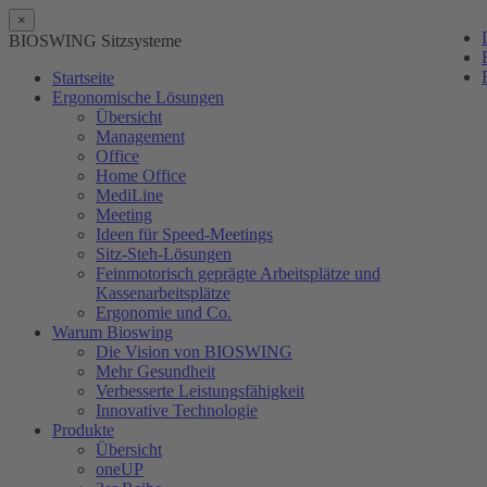
×
BIOSWING Sitzsysteme
Startseite
Ergonomische Lösungen
Übersicht
Management
Office
Home Office
MediLine
Meeting
Ideen für Speed-Meetings
Sitz-Steh-Lösungen
Feinmotorisch geprägte Arbeitsplätze und
Kassenarbeitsplätze
Ergonomie und Co.
Warum Bioswing
Die Vision von BIOSWING
Mehr Gesundheit
Verbesserte Leistungsfähigkeit
Innovative Technologie
Produkte
Übersicht
oneUP