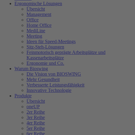
Ergonomische Lösungen
Übersicht
Management
Office
Home Office
MediLine
Meeting
Ideen für Speed-Meetings
Sitz-Steh-Lösungen
Feinmotorisch geprägte Arbeitsplätze und
Kassenarbeitsplätze
Ergonomie und Co.
Warum Bioswing
Die Vision von BIOSWING
Mehr Gesundheit
Verbesserte Leistungsfähigkeit
Innovative Technologie
Produkte
Übersicht
oneUP
2er Reihe
3er Reihe
4er Reihe
5er Reihe
6er Reihe