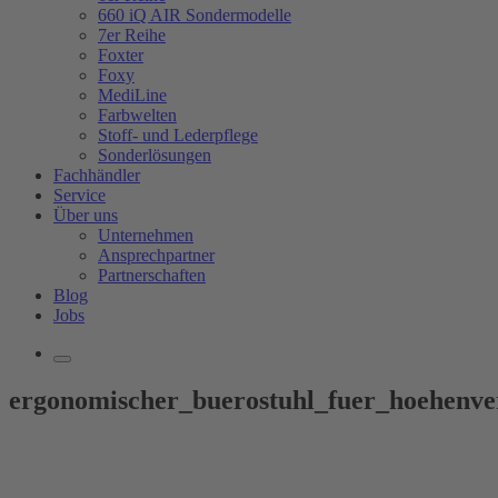
660 iQ AIR Sondermodelle
7er Reihe
Foxter
Foxy
MediLine
Farbwelten
Stoff- und Lederpflege
Sonderlösungen
Fachhändler
Service
Über uns
Unternehmen
Ansprechpartner
Partnerschaften
Blog
Jobs
ergonomischer_buerostuhl_fuer_hoehenver