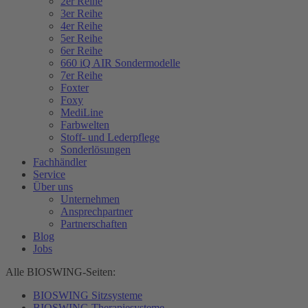
2er Reihe
3er Reihe
4er Reihe
5er Reihe
6er Reihe
660 iQ AIR Sondermodelle
7er Reihe
Foxter
Foxy
MediLine
Farbwelten
Stoff- und Lederpflege
Sonderlösungen
Fachhändler
Service
Über uns
Unternehmen
Ansprechpartner
Partnerschaften
Blog
Jobs
Alle BIOSWING-Seiten:
BIOSWING Sitzsysteme
BIOSWING Therapiesysteme