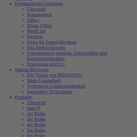
Ergonomische Lösungen
Übersicht
Management
Office
Home Office
MediLine
Meeting
Ideen für Speed-Meetings
Sitz-Steh-Lösungen
Feinmotorisch geprägte Arbeitsplätze und
Kassenarbeitsplätze
Ergonomie und Co.
Warum Bioswing
Die Vision von BIOSWING
Mehr Gesundheit
Verbesserte Leistungsfähigkeit
Innovative Technologie
Produkte
Übersicht
oneUP
2er Reihe
3er Reihe
4er Reihe
5er Reihe
6er Reihe