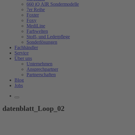
660 iQ AIR Sondermodelle
7er Reihe
Foxter
Foxy
MediLine
Farbwelten
Stoff- und Lederpflege
Sonderlösungen
Fachhändler
Service
Über uns
Unternehmen
Ansprechpartner
Partnerschaften
Blog
Jobs
datenblatt_Loop_02