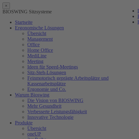
×
BIOSWING Sitzsysteme
Startseite
Ergonomische Lösungen
Übersicht
Management
Office
Home Office
MediLine
Meeting
Ideen für Speed-Meetings
Sitz-Steh-Lösungen
Feinmotorisch geprägte Arbeitsplätze und
Kassenarbeitsplätze
Ergonomie und Co.
Warum Bioswing
Die Vision von BIOSWING
Mehr Gesundheit
Verbesserte Leistungsfähigkeit
Innovative Technologie
Produkte
Übersicht
oneUP