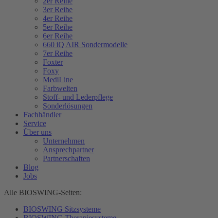
2er Reihe
3er Reihe
4er Reihe
5er Reihe
6er Reihe
660 iQ AIR Sondermodelle
7er Reihe
Foxter
Foxy
MediLine
Farbwelten
Stoff- und Lederpflege
Sonderlösungen
Fachhändler
Service
Über uns
Unternehmen
Ansprechpartner
Partnerschaften
Blog
Jobs
Alle BIOSWING-Seiten:
BIOSWING Sitzsysteme
BIOSWING Therapiesysteme