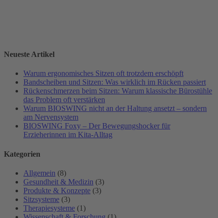
Neueste Artikel
Warum ergonomisches Sitzen oft trotzdem erschöpft
Bandscheiben und Sitzen: Was wirklich im Rücken passiert
Rückenschmerzen beim Sitzen: Warum klassische Bürostühle
das Problem oft verstärken
Warum BIOSWING nicht an der Haltung ansetzt – sondern
am Nervensystem
BIOSWING Foxy – Der Bewegungshocker für
Erzieherinnen im Kita-Alltag
Kategorien
Allgemein
(8)
Gesundheit & Medizin
(3)
Produkte & Konzepte
(3)
Sitzsysteme
(3)
Therapiesysteme
(1)
Wissenschaft & Forschung
(1)