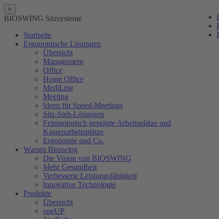
×
BIOSWING Sitzsysteme
Startseite
Ergonomische Lösungen
Übersicht
Management
Office
Home Office
MediLine
Meeting
Ideen für Speed-Meetings
Sitz-Steh-Lösungen
Feinmotorisch geprägte Arbeitsplätze und
Kassenarbeitsplätze
Ergonomie und Co.
Warum Bioswing
Die Vision von BIOSWING
Mehr Gesundheit
Verbesserte Leistungsfähigkeit
Innovative Technologie
Produkte
Übersicht
oneUP