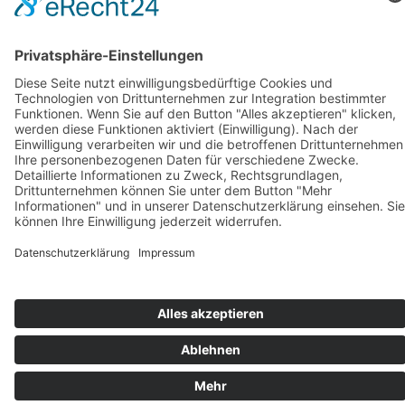
April 2018
(1)
März 2018
(1)
Februar 2018
(1)
Januar 2018
(1)
BIOSWING Sitzsysteme
BIOSWING Therapiesysteme
BIOSWING Trainingssysteme
Kontakt
Impressum
AGB
Datenschutz
Français
English