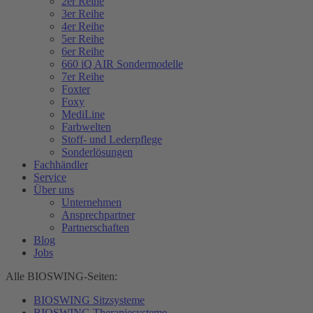
2er Reihe
3er Reihe
4er Reihe
5er Reihe
6er Reihe
660 iQ AIR Sondermodelle
7er Reihe
Foxter
Foxy
MediLine
Farbwelten
Stoff- und Lederpflege
Sonderlösungen
Fachhändler
Service
Über uns
Unternehmen
Ansprechpartner
Partnerschaften
Blog
Jobs
Alle BIOSWING-Seiten:
BIOSWING Sitzsysteme
BIOSWING Therapiesysteme