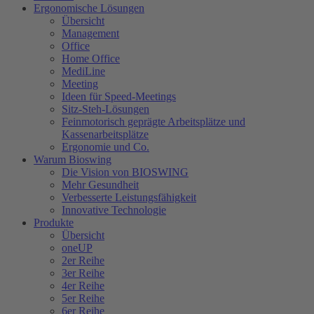
Ergonomische Lösungen
Übersicht
Management
Office
Home Office
MediLine
Meeting
Ideen für Speed-Meetings
Sitz-Steh-Lösungen
Feinmotorisch geprägte Arbeitsplätze und
Kassenarbeitsplätze
Ergonomie und Co.
Warum Bioswing
Die Vision von BIOSWING
Mehr Gesundheit
Verbesserte Leistungsfähigkeit
Innovative Technologie
Produkte
Übersicht
oneUP
2er Reihe
3er Reihe
4er Reihe
5er Reihe
6er Reihe