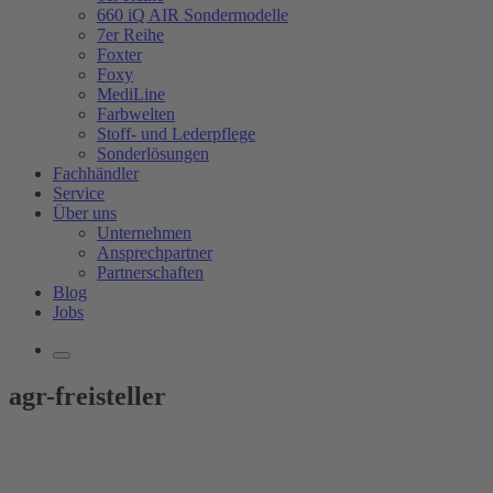
660 iQ AIR Sondermodelle
7er Reihe
Foxter
Foxy
MediLine
Farbwelten
Stoff- und Lederpflege
Sonderlösungen
Fachhändler
Service
Über uns
Unternehmen
Ansprechpartner
Partnerschaften
Blog
Jobs
agr-freisteller