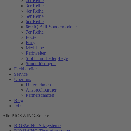
2er Reihe
3er Reihe
4er Reihe
5er Reihe
6er Reihe
660 iQ AIR Sondermodelle
7er Reihe
Foxter
Foxy
MediLine
Farbwelten
Stoff- und Lederpflege
Sonderlösungen
Fachhändler
Service
Über uns
Unternehmen
Ansprechpartner
Partnerschaften
Blog
Jobs
Alle BIOSWING-Seiten:
BIOSWING Sitzsysteme
BIOSWING Therapiesysteme