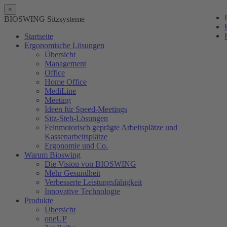
×
BIOSWING Sitzsysteme
Startseite
Ergonomische Lösungen
Übersicht
Management
Office
Home Office
MediLine
Meeting
Ideen für Speed-Meetings
Sitz-Steh-Lösungen
Feinmotorisch geprägte Arbeitsplätze und
Kassenarbeitsplätze
Ergonomie und Co.
Warum Bioswing
Die Vision von BIOSWING
Mehr Gesundheit
Verbesserte Leistungsfähigkeit
Innovative Technologie
Produkte
Übersicht
oneUP