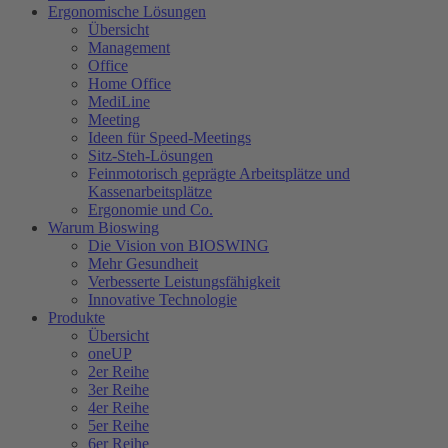
Ergonomische Lösungen
Übersicht
Management
Office
Home Office
MediLine
Meeting
Ideen für Speed-Meetings
Sitz-Steh-Lösungen
Feinmotorisch geprägte Arbeitsplätze und
Kassenarbeitsplätze
Ergonomie und Co.
Warum Bioswing
Die Vision von BIOSWING
Mehr Gesundheit
Verbesserte Leistungsfähigkeit
Innovative Technologie
Produkte
Übersicht
oneUP
2er Reihe
3er Reihe
4er Reihe
5er Reihe
6er Reihe