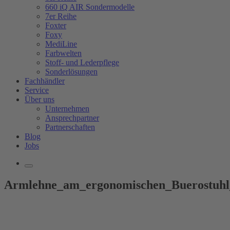
660 iQ AIR Sondermodelle
7er Reihe
Foxter
Foxy
MediLine
Farbwelten
Stoff- und Lederpflege
Sonderlösungen
Fachhändler
Service
Über uns
Unternehmen
Ansprechpartner
Partnerschaften
Blog
Jobs
Armlehne_am_ergonomischen_Buerostuhl