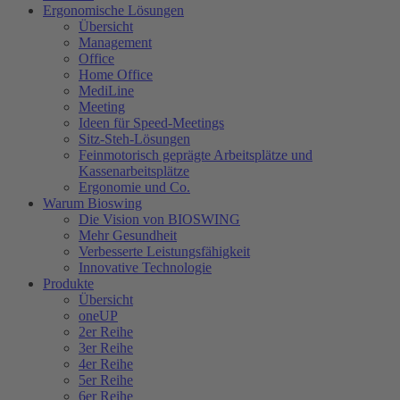
Ergonomische Lösungen
Übersicht
Management
Office
Home Office
MediLine
Meeting
Ideen für Speed-Meetings
Sitz-Steh-Lösungen
Feinmotorisch geprägte Arbeitsplätze und
Kassenarbeitsplätze
Ergonomie und Co.
Warum Bioswing
Die Vision von BIOSWING
Mehr Gesundheit
Verbesserte Leistungsfähigkeit
Innovative Technologie
Produkte
Übersicht
oneUP
2er Reihe
3er Reihe
4er Reihe
5er Reihe
6er Reihe