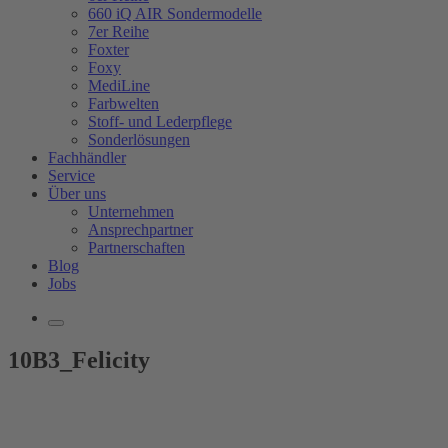
660 iQ AIR Sondermodelle
7er Reihe
Foxter
Foxy
MediLine
Farbwelten
Stoff- und Lederpflege
Sonderlösungen
Fachhändler
Service
Über uns
Unternehmen
Ansprechpartner
Partnerschaften
Blog
Jobs
10B3_Felicity