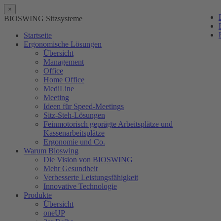
×
BIOSWING Sitzsysteme
Startseite
Ergonomische Lösungen
Übersicht
Management
Office
Home Office
MediLine
Meeting
Ideen für Speed-Meetings
Sitz-Steh-Lösungen
Feinmotorisch geprägte Arbeitsplätze und
Kassenarbeitsplätze
Ergonomie und Co.
Warum Bioswing
Die Vision von BIOSWING
Mehr Gesundheit
Verbesserte Leistungsfähigkeit
Innovative Technologie
Produkte
Übersicht
oneUP