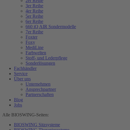
2er Reihe
3er Reihe
4er Reihe
5er Reihe
6er Reihe
660 iQ AIR Sondermodelle
7er Reihe
Foxter
Foxy
MediLine
Farbwelten
Stoff- und Lederpflege
Sonderlösungen
Fachhändler
Service
Über uns
Unternehmen
Ansprechpartner
Partnerschaften
Blog
Jobs
Alle BIOSWING-Seiten:
BIOSWING Sitzsysteme
BIOSWING Therapiesysteme